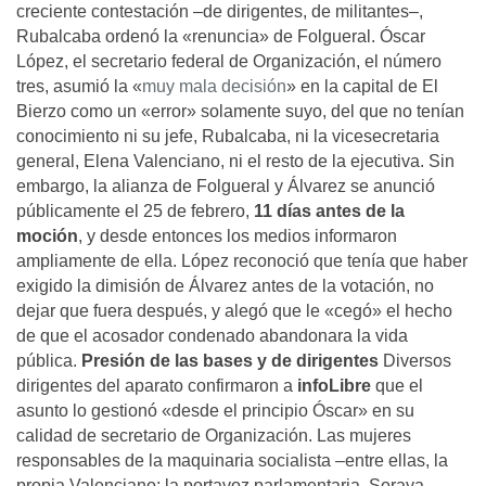
creciente contestación –de dirigentes, de militantes–,
Rubalcaba ordenó la «renuncia» de Folgueral. Óscar
López, el secretario federal de Organización, el número
tres, asumió la «
muy mala decisión
» en la capital de El
Bierzo como un «error» solamente suyo, del que no tenían
conocimiento ni su jefe, Rubalcaba, ni la vicesecretaria
general, Elena Valenciano, ni el resto de la ejecutiva. Sin
embargo, la alianza de Folgueral y Álvarez se anunció
públicamente el 25 de febrero,
11 días antes de la
moción
, y desde entonces los medios informaron
ampliamente de ella. López reconoció que tenía que haber
exigido la dimisión de Álvarez antes de la votación, no
dejar que fuera después, y alegó que le «cegó» el hecho
de que el acosador condenado abandonara la vida
pública.
Presión de las bases y de dirigentes
Diversos
dirigentes del aparato confirmaron a
info
Libre
que el
asunto lo gestionó «desde el principio Óscar» en su
calidad de secretario de Organización. Las mujeres
responsables de la maquinaria socialista –entre ellas, la
propia Valenciano; la portavoz parlamentaria, Soraya