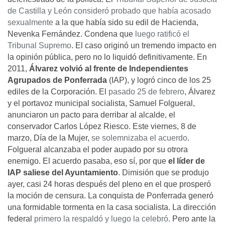
de Castilla y León consideró probado que había acosado
sexualmente
a la que había sido su edil de Hacienda,
Nevenka Fernández. Condena que
luego ratificó el
Tribunal Supremo
. El caso originó un tremendo impacto en
la opinión pública, pero no lo liquidó definitivamente. En
2011,
Álvarez volvió al frente de Independientes
Agrupados de Ponferrada
(IAP), y logró cinco de los 25
ediles de la Corporación. El
pasado 25 de febrero
, Álvarez
y el portavoz municipal socialista, Samuel Folgueral,
anunciaron un pacto para derribar al alcalde, el
conservador Carlos López Riesco. Este viernes, 8 de
marzo, Día de la Mujer,
se solemnizaba el acuerdo
.
Folgueral alcanzaba el poder aupado por su otrora
enemigo. El acuerdo pasaba, eso sí, por que
el líder de
IAP saliese del Ayuntamiento
. Dimisión que se produjo
ayer, casi 24 horas después del pleno en el que prosperó
la moción de censura. La conquista de Ponferrada generó
una formidable tormenta en la casa socialista. La dirección
federal
primero la respaldó y luego la celebró
. Pero ante la