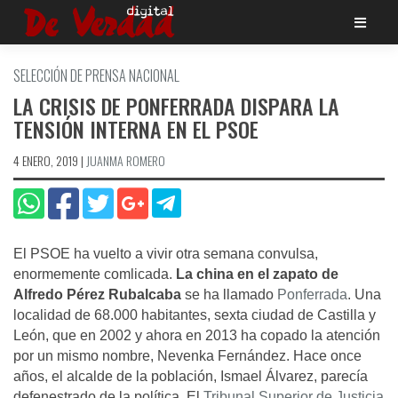
Saltar
al
contenido
SELECCIÓN DE PRENSA NACIONAL
LA CRISIS DE PONFERRADA DISPARA LA
TENSIÓN INTERNA EN EL PSOE
4 ENERO, 2019
|
JUANMA ROMERO
El PSOE ha vuelto a vivir otra semana convulsa,
enormemente comlicada.
La china en el zapato de
Alfredo Pérez Rubalcaba
se ha llamado
Ponferrada
. Una
localidad de 68.000 habitantes, sexta ciudad de Castilla y
León, que en 2002 y ahora en 2013 ha copado la atención
por un mismo nombre, Nevenka Fernández. Hace once
años, el alcalde de la población, Ismael Álvarez, parecía
defenestrado de la política. El
Tribunal Superior de Justicia