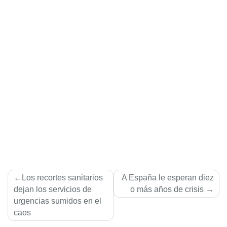
Navegación
Los recortes sanitarios
A España le esperan diez
de
dejan los servicios de
o más años de crisis
urgencias sumidos en el
entradas
caos