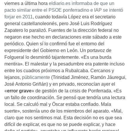
viernes a última hora
eldiario.es informaba de que un
pacto similar entre el PSOE ponferradino e IAP se intentó
forjar en 2011
, cuando todavía López era el secretario
general castellanoleonés, pero José Luis Rodríguez
Zapatero lo paralizó. Fuentes de la dirección federal no
negaron ese hecho en declaraciones este sábado a este
periódico. Quien sí lo confirmó fue el entorno del
expresidente del Gobierno en León. Un portavoz de
Folgueral lo desmintió tajantemente. «Es una burda
mentira». El malestar y la pesadumbre era patente incluso
entre los cuadros próximos a Rubalcaba. Cercanos y
lejanos,
públicamente
(Trinidad Jiménez, Ramón Jáuregui,
José Antonio Griñán) y en privado, reconocían ayer el
«
error grave
» de gestión de la crisis de Ponferrada. «Es
un fallo de coordinación. Se pensó que tendría una lectura
local. Se calculó mal y Óscar estaba confiado. Mala
suerte», sostenía uno de los miembros del aparato. «Mal,
claro que nos sentimos mal. Esta decisión no es que sea
difícil de explicar, es que no se puede explicar, y hace