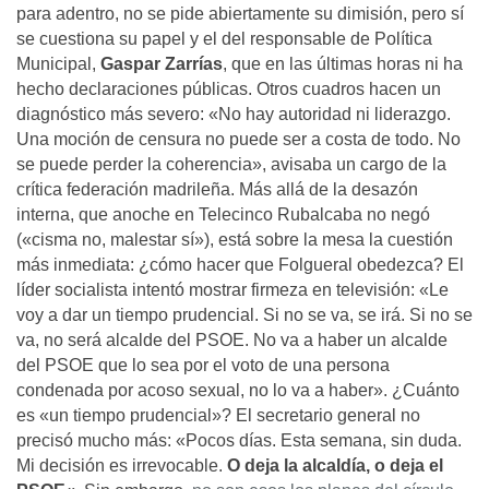
para adentro, no se pide abiertamente su dimisión, pero sí
se cuestiona su papel y el del responsable de Política
Municipal,
Gaspar Zarrías
, que en las últimas horas ni ha
hecho declaraciones públicas. Otros cuadros hacen un
diagnóstico más severo: «No hay autoridad ni liderazgo.
Una moción de censura no puede ser a costa de todo. No
se puede perder la coherencia», avisaba un cargo de la
crítica federación madrileña. Más allá de la desazón
interna, que anoche en Telecinco Rubalcaba no negó
(«cisma no, malestar sí»), está sobre la mesa la cuestión
más inmediata: ¿cómo hacer que Folgueral obedezca? El
líder socialista intentó mostrar firmeza en televisión: «Le
voy a dar un tiempo prudencial. Si no se va, se irá. Si no se
va, no será alcalde del PSOE. No va a haber un alcalde
del PSOE que lo sea por el voto de una persona
condenada por acoso sexual, no lo va a haber». ¿Cuánto
es «un tiempo prudencial»? El secretario general no
precisó mucho más: «Pocos días. Esta semana, sin duda.
Mi decisión es irrevocable.
O deja la alcaldía, o deja el