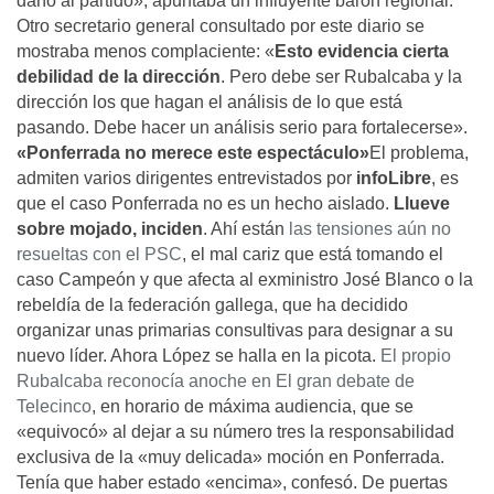
daño al partido», apuntaba un influyente barón regional.
Otro secretario general consultado por este diario se
mostraba menos complaciente: «
Esto evidencia cierta
debilidad de la dirección
. Pero debe ser Rubalcaba y la
dirección los que hagan el análisis de lo que está
pasando. Debe hacer un análisis serio para fortalecerse».
«Ponferrada no merece este espectáculo»
El problema,
admiten varios dirigentes entrevistados por
info
Libre
, es
que el caso Ponferrada no es un hecho aislado.
Llueve
sobre mojado, inciden
. Ahí están
las tensiones aún no
resueltas con el PSC
, el mal cariz que está tomando el
caso Campeón y que afecta al exministro José Blanco o la
rebeldía de la federación gallega, que ha decidido
organizar unas primarias consultivas para designar a su
nuevo líder. Ahora López se halla en la picota.
El propio
Rubalcaba reconocía anoche en El gran debate de
Telecinco
, en horario de máxima audiencia, que se
«equivocó» al dejar a su número tres la responsabilidad
exclusiva de la «muy delicada» moción en Ponferrada.
Tenía que haber estado «encima», confesó. De puertas