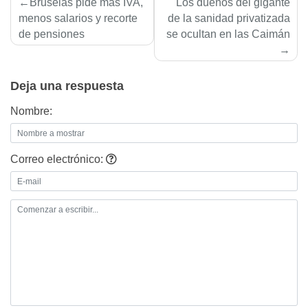
Navegación
Bruselas pide mas IVA,
Los dueños del gigante
de
menos salarios y recorte
de la sanidad privatizada
de pensiones
se ocultan en las Caimán
entradas
Deja una respuesta
Nombre:
Correo electrónico: