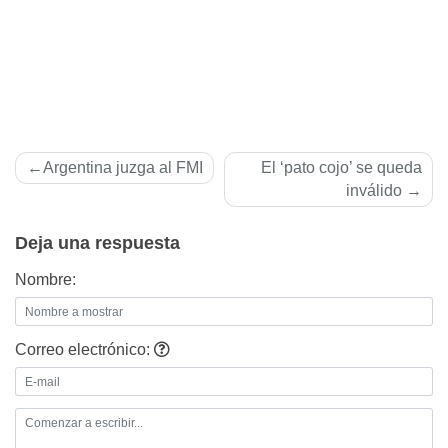
Navegación
Argentina juzga al FMI
El ‘pato cojo’ se queda
de
inválido
entradas
Deja una respuesta
Nombre:
Correo electrónico: