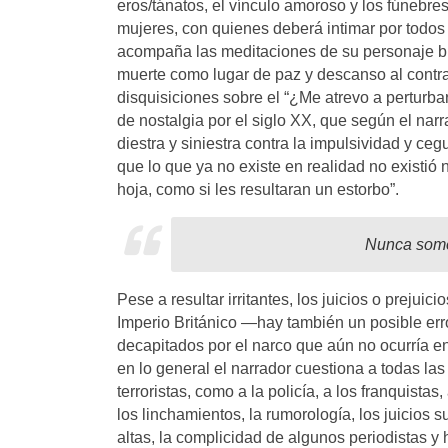
eros/tánatos, el vínculo amoroso y los fúnebr
mujeres, con quienes deberá intimar por todos 
acompaña las meditaciones de su personaje bil
muerte como lugar de paz y descanso al contra
disquisiciones sobre el “¿Me atrevo a perturba
de nostalgia por el siglo XX, que según el nar
diestra y siniestra contra la impulsividad y ce
que lo que ya no existe en realidad no existió
hoja, como si les resultaran un estorbo”.
Nunca somet
Pese a resultar irritantes, los juicios o prejui
Imperio Británico —hay también un posible er
decapitados por el narco que aún no ocurría e
en lo general el narrador cuestiona a todas las
terroristas, como a la policía, a los franquistas,
los linchamientos, la rumorología, los juicios s
altas, la complicidad de algunos periodistas y 