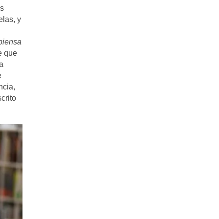
es
elas, y
piensa
e que
a
e
ncia,
crito