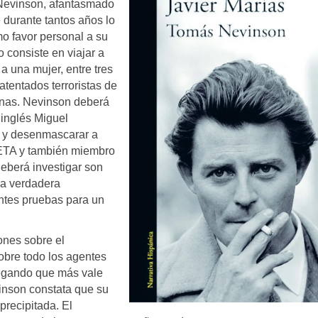
 Nevinson, afantasmado
 durante tantos años lo
o favor personal a su
o consiste en viajar a
a una mujer, entre tres
atentados terroristas de
onas. Nevinson deberá
 inglés Miguel
s y desenmascarar a
ETA y también miembro
deberá investigar son
 la verdadera
entes pruebas para un
ones sobre el
obre todo los agentes
legando que más vale
inson constata que su
precipitada. El