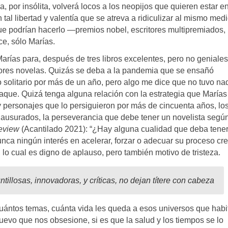
, por insólita, volverá locos a los neopijos que quieren estar en
tal libertad y valentía que se atreva a ridiculizar al mismo med
que podrían hacerlo —premios nobel, escritores multipremiados,
ce, sólo Marías.
rías para, después de tres libros excelentes, pero no geniales
 mejores novelas. Quizás se deba a la pandemia que se ensañó
o solitario por más de un año, pero algo me dice que no tuvo n
aque. Quizá tenga alguna relación con la estrategia que Marías
 y personajes que lo persiguieron por más de cincuenta años, lo
lausurados, la perseverancia que debe tener un novelista segú
eview
(Acantilado 2021): “¿Hay alguna cualidad que deba tene
unca ningún interés en acelerar, forzar o adecuar su proceso cre
 lo cual es digno de aplauso, pero también motivo de tristeza.
tillosas, innovadoras, y críticas, no dejan títere con cabeza
uántos temas, cuánta vida les queda a esos universos que habi
uevo que nos obsesione, si es que la salud y los tiempos se lo