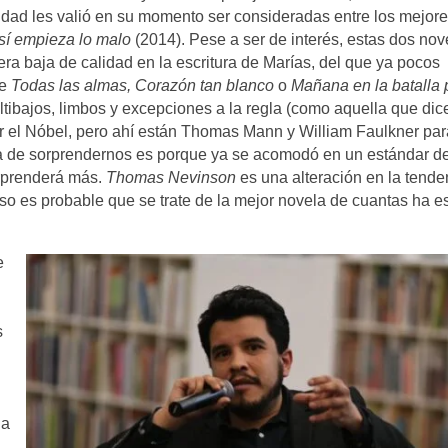
lidad les valió en su momento ser consideradas entre los mejor
sí empieza lo malo
(2014). Pese a ser de interés, estas dos nov
gera baja de calidad en la escritura de Marías, del que ya pocos
de
Todas las almas, Corazón tan blanco
o
Mañana en la batalla 
altibajos, limbos y excepciones a la regla (como aquella que dic
r el Nóbel, pero ahí están Thomas Mann y William Faulkner par
ja de sorprendernos es porque ya se acomodó en un estándar d
orprenderá más.
Thomas Nevinson
es una alteración en la tende
uso es probable que se trate de la mejor novela de cuantas ha es
e
s
la