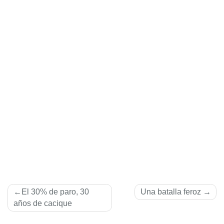
Navegación
El 30% de paro, 30
Una batalla feroz
de
años de cacique
entradas