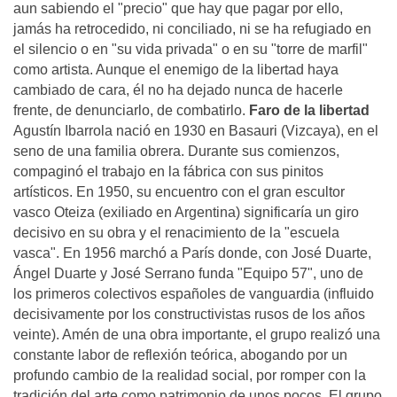
aun sabiendo el "precio" que hay que pagar por ello,
jamás ha retrocedido, ni conciliado, ni se ha refugiado en
el silencio o en "su vida privada" o en su "torre de marfil"
como artista. Aunque el enemigo de la libertad haya
cambiado de cara, él no ha dejado nunca de hacerle
frente, de denunciarlo, de combatirlo.
Faro de la libertad
Agustín Ibarrola nació en 1930 en Basauri (Vizcaya), en el
seno de una familia obrera. Durante sus comienzos,
compaginó el trabajo en la fábrica con sus pinitos
artísticos. En 1950, su encuentro con el gran escultor
vasco Oteiza (exiliado en Argentina) significaría un giro
decisivo en su obra y el renacimiento de la "escuela
vasca". En 1956 marchó a París donde, con José Duarte,
Ángel Duarte y José Serrano funda "Equipo 57", uno de
los primeros colectivos españoles de vanguardia (influido
decisivamente por los constructivistas rusos de los años
veinte). Amén de una obra importante, el grupo realizó una
constante labor de reflexión teórica, abogando por un
profundo cambio de la realidad social, por romper con la
tradición del arte como patrimonio de unos pocos. El grupo