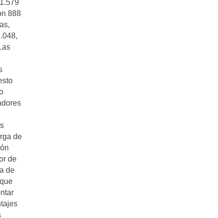
 1.579
ron 888
as,
.048,
Las
s
esto
o
jadores
as
arga de
ión
or de
na de
 que
ntar
tajes
s