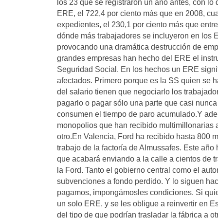
los 23 que se registraron un año antes, con lo q
ERE, el 722,4 por ciento más que en 2008, cuan
expedientes, el 230,1 por ciento más que ent
dónde más trabajadores se incluyeron en los 
provocando una dramática destrucción de emple
grandes empresas han hecho del ERE el instrum
Seguridad Social. En los hechos un ERE signifi
afectados. Primero porque es la SS quien se h
del salario tienen que negociarlo los trabajad
pagarlo o pagar sólo una parte que casi nunca 
consumen el tiempo de paro acumulado.Y adem
monopolios que han recibido multimillonarias
otro.En Valencia, Ford ha recibido hasta 800 
trabajo de la factoría de Almussafes. Este añ
que acabará enviando a la calle a cientos de t
la Ford. Tanto el gobierno central como el au
subvenciones a fondo perdido. Y lo siguen hac
pagamos, impongámosles condiciones. Si quie
un solo ERE, y se les obligue a reinvertir en
del tipo de que podrían trasladar la fábrica a 