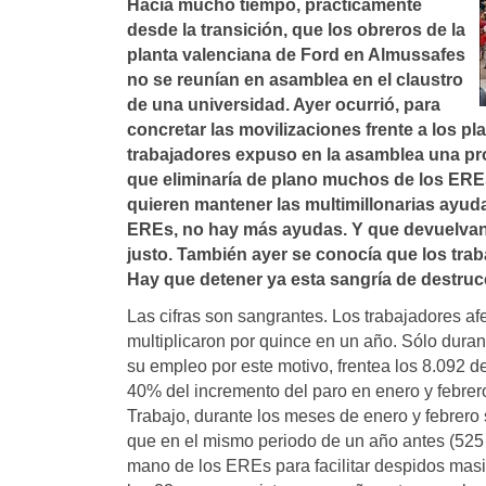
Hací­a mucho tiempo, practicamente
desde la transición, que los obreros de la
planta valenciana de Ford en Almussafes
no se reuní­an en asamblea en el claustro
de una universidad. Ayer ocurrió, para
concretar las movilizaciones frente a los p
trabajadores expuso en la asamblea una pro
que eliminarí­a de plano muchos de los ERE
quieren mantener las multimillonarias ayud
EREs, no hay más ayudas. Y que devuelvan 
justo. También ayer se conocí­a que los tr
Hay que detener ya esta sangrí­a de destr
Las cifras son sangrantes. Los trabajadores 
multiplicaron por quince en un año. Sólo dura
su empleo por este motivo, frentea los 8.092 
40% del incremento del paro en enero y febrero
Trabajo, durante los meses de enero y febrero 
que en el mismo periodo de un año antes (525 
mano de los EREs para facilitar despidos masiv