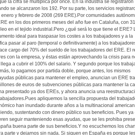
ue la cifra se multiplica por once. En la industria se registraron
do se alcanzaron los 192. Por su parte, los servicios registra
re enero y febrero de 2008 (269 ERE).Por comunidades autónom
ERE en los dos primeros meses del año fue en Cataluña, con 31
o en el tejido industrial.Pero ¿qué será lo que tiene el ERE? 
ento ideal para traspasar los costes a los trabajadores y a la
ca pasar al paro (temporal o definitivamente) a los trabajadore
ace cargo del 70% del sueldo de los trabajadores del ERE. El r
ores con la empresa, y éstas están aprovechando la crisis para n
llega a cubrir el 100% del salario. Y segundo porque los traba
ás, lo pagamos por partida doble, porque antes, los mismos
 ayudas públicas para mantener el empleo, anuncian un ERE tr
millones de euros de subvenciones públicas para mantener la c
o ha presentado ya dos EREs, y ahora anuncia una reestructurac
rabajadores.Pues apliquemos la sencilla propuesta del trabajad
tonómico han inundado durante años a la multinacional america
iendo, sustentando con dinero público sus beneficios. Pues ya
ren seguir manteniendo esas ayudas, que se les prohiba prese
 España buena parte de sus beneficios.Y no escuchemos los chan
otra parte y dejarnos sin nada. Si siguen en España es porque le