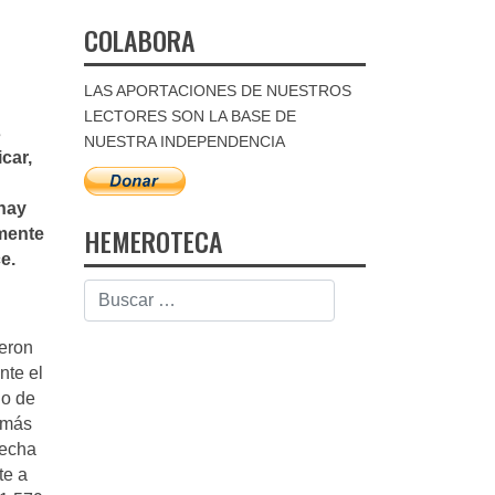
COLABORA
LAS APORTACIONES DE NUESTROS
LECTORES SON LA BASE DE
s
NUESTRA INDEPENDENCIA
car,
 hay
HEMEROTECA
mente
e.
ieron
nte el
io de
o más
 echa
te a