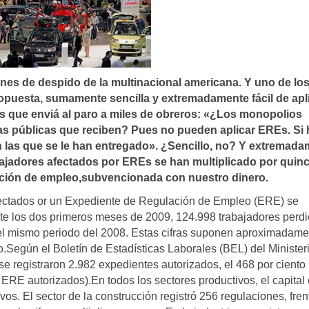
lanes de despido de la multinacional americana. Y uno de lo
puesta, sumamente sencilla y extremadamente fácil de apli
s que enviá al paro a miles de obreros: «¿Los monopolios
as públicas que reciben? Pues no pueden aplicar EREs. Si
las que se le han entregado». ¿Sencillo, no? Y extremada
abajadores afectados por EREs se han multiplicado por quinc
ucción de empleo,subvencionada con nuestro dinero.
afectados or un Expediente de Regulación de Empleo (ERE) se
nte los dos primeros meses de 2009, 124.998 trabajadores perd
del mismo periodo del 2008. Estas cifras suponen aproximadame
.Según el Boletín de Estadísticas Laborales (BEL) del Minister
se registraron 2.982 expedientes autorizados, el 468 por cient
ERE autorizados).En todos los sectores productivos, el capital
os. El sector de la construcción registró 256 regulaciones, fren