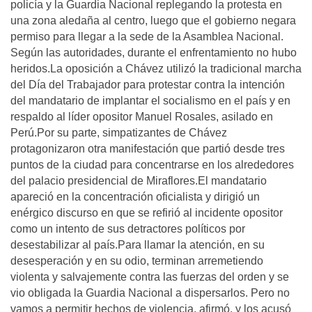
policí­a y la Guardia Nacional replegando la protesta en
una zona aledaña al centro, luego que el gobierno negara
permiso para llegar a la sede de la Asamblea Nacional.
Según las autoridades, durante el enfrentamiento no hubo
heridos.La oposición a Chávez utilizó la tradicional marcha
del Dí­a del Trabajador para protestar contra la intención
del mandatario de implantar el socialismo en el paí­s y en
respaldo al lí­der opositor Manuel Rosales, asilado en
Perú.Por su parte, simpatizantes de Chávez
protagonizaron otra manifestación que partió desde tres
puntos de la ciudad para concentrarse en los alrededores
del palacio presidencial de Miraflores.El mandatario
apareció en la concentración oficialista y dirigió un
enérgico discurso en que se refirió al incidente opositor
como un intento de sus detractores polí­ticos por
desestabilizar al paí­s.Para llamar la atención, en su
desesperación y en su odio, terminan arremetiendo
violenta y salvajemente contra las fuerzas del orden y se
vio obligada la Guardia Nacional a dispersarlos. Pero no
vamos a permitir hechos de violencia, afirmó, y los acusó