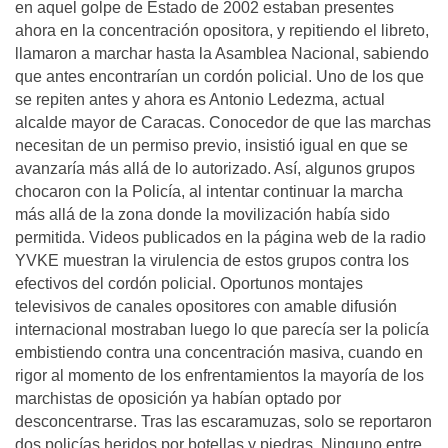
en aquel golpe de Estado de 2002 estaban presentes
ahora en la concentración opositora, y repitiendo el libreto,
llamaron a marchar hasta la Asamblea Nacional, sabiendo
que antes encontrarí­an un cordón policial. Uno de los que
se repiten antes y ahora es Antonio Ledezma, actual
alcalde mayor de Caracas. Conocedor de que las marchas
necesitan de un permiso previo, insistió igual en que se
avanzarí­a más allá de lo autorizado. Así­, algunos grupos
chocaron con la Policí­a, al intentar continuar la marcha
más allá de la zona donde la movilización habí­a sido
permitida. Videos publicados en la página web de la radio
YVKE muestran la virulencia de estos grupos contra los
efectivos del cordón policial. Oportunos montajes
televisivos de canales opositores con amable difusión
internacional mostraban luego lo que parecí­a ser la policí­a
embistiendo contra una concentración masiva, cuando en
rigor al momento de los enfrentamientos la mayorí­a de los
marchistas de oposición ya habí­an optado por
desconcentrarse. Tras las escaramuzas, solo se reportaron
dos policí­as heridos por botellas y piedras. Ninguno entre