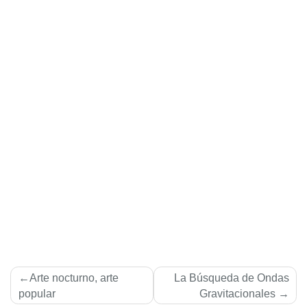
Navegación
Arte nocturno, arte
La Búsqueda de Ondas
de
popular
Gravitacionales