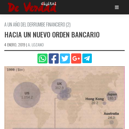
Saltar
al
contenido
A UN AÑO DEL DERRUMBE FINANCIERO (2)
HACIA UN NUEVO ORDEN BANCARIO
4 ENERO, 2019
|
A. LOZANO