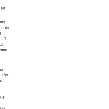
 en
tas,
mente
e
rt R.
La
nsata
na
n año.
o.
que
s
íses