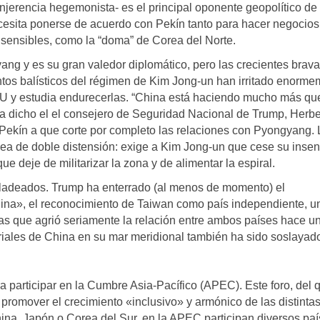
injerencia hegemonista- es el principal oponente geopolítico de
esita ponerse de acuerdo con Pekín tanto para hacer negocios
 sensibles, como la “doma” de Corea del Norte.
g y es su gran valedor diplomático, pero las crecientes brava
tos balísticos del régimen de Kim Jong-un han irritado enorme
NU y estudia endurecerlas. “China está haciendo mucho más qu
ha dicho el el consejero de Seguridad Nacional de Trump, Herbe
Pekín a que corte por completo las relaciones con Pyongyang. 
línea de doble distensión: exige a Kim Jong-un que cese su inse
e deje de militarizar la zona y de alimentar la espiral.
o ladeados. Trump ha enterrado (al menos de momento) el
hina», el reconocimiento de Taiwan como país independiente, u
inas que agrió seriamente la relación entre ambos países hace u
toriales de China en su mar meridional también ha sido soslayad
 participar en la Cumbre Asia-Pacífico (APEC). Este foro, del 
o promover el crecimiento «inclusivo» y armónico de las distinta
a, Japón o Corea del Sur, en la APEC participan diversos pa