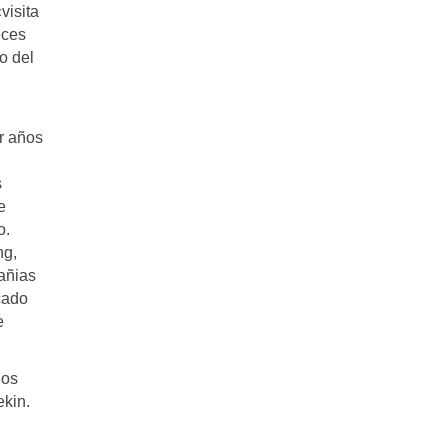
visita
eces
o del
ar años
s
e
o.
ng,
añias
cado
e
ios
kin.