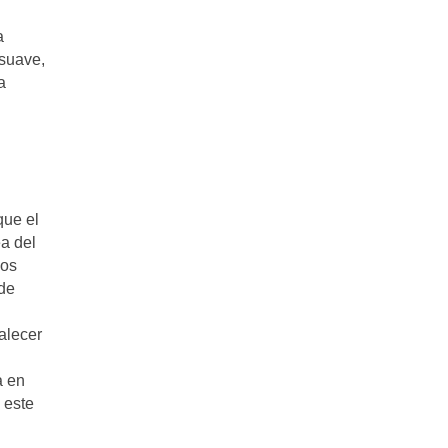
a
 suave,
a
que el
a del
los
 de
alecer
a en
 este