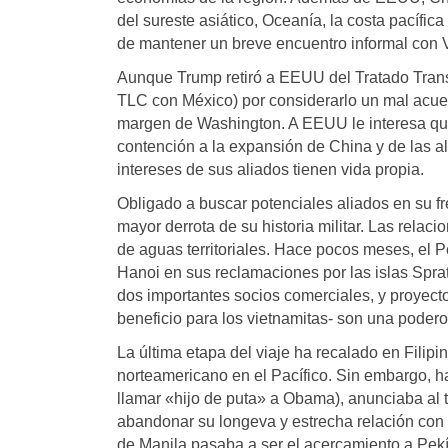
del sureste asiático, Oceanía, la costa pacífi
de mantener un breve encuentro informal con V
Aunque Trump retiró a EEUU del Tratado Transpac
TLC con México) por considerarlo un mal acuer
margen de Washington. A EEUU le interesa que 
contención a la expansión de China y de las 
intereses de sus aliados tienen vida propia.
Obligado a buscar potenciales aliados en su fre
mayor derrota de su historia militar. Las relac
de aguas territoriales. Hace pocos meses, el 
Hanoi en sus reclamaciones por las islas Spra
dos importantes socios comerciales, y proyect
beneficio para los vietnamitas- son una poder
La última etapa del viaje ha recalado en Filip
norteamericano en el Pacífico. Sin embargo, h
llamar «hijo de puta» a Obama), anunciaba al t
abandonar su longeva y estrecha relación con E
de Manila pasaba a ser el acercamiento a Pek