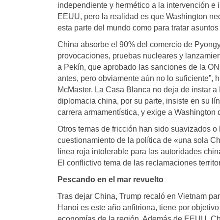
independiente y hermético a la intervención e 
EEUU, pero la realidad es que Washington nec
esta parte del mundo como para tratar asuntos
China absorbe el 90% del comercio de Pyongyan
provocaciones, pruebas nucleares y lanzamien
a Pekín, que aprobado las sanciones de la O
antes, pero obviamente aún no lo suficiente”, 
McMaster. La Casa Blanca no deja de instar a 
diplomacia china, por su parte, insiste en su 
carrera armamentística, y exige a Washington qu
Otros temas de fricción han sido suavizados 
cuestionamiento de la política de «una sola C
línea roja intolerable para las autoridades ch
El conflictivo tema de las reclamaciones terri
Pescando en el mar revuelto
Tras dejar China, Trump recaló en Vietnam para
Hanoi es este año anfitriona, tiene por objetiv
economías de la región. Además de EEUU, Chin