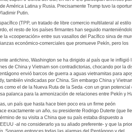
ca de América Latina y Rusia. Precisamente Trump tuvo la oportu
ladimir Putin.
ífico (TPP, un tratado de libre comercio multilateral al estilo
do, el resto de los países firmantes han seguido manteniéndolo
la «cooperación» entre sus vasallos del Pacífico sirva de mur
alianzas económico-comerciales que promueve Pekín, pero los
nte antichino, Washington se ha dirigido al país que le infligió 
iones de China y Vietnam son contradictorias, chocando por la d
Pentágono envió barcos de guerra a aguas vietnamitas para apo
tly, también vindicadas por China. Sin embargo China y Vietna
os como el de la Nueva Ruta de la Seda -con un gran potencial
osa palanca para la armonización de relaciones entre Pekín y H
inas, un país que hasta hace bien poco era un firme peón
ace exactamente un año, su presidente Rodrigo Duterte (que ll
érmino de su visita a China que su país estaba dispuesto a
EUU -al no considerarlo ya su aliado preferente- y que la prio
ín. Sonaron entonces todas las alarmas del Pentágono y del