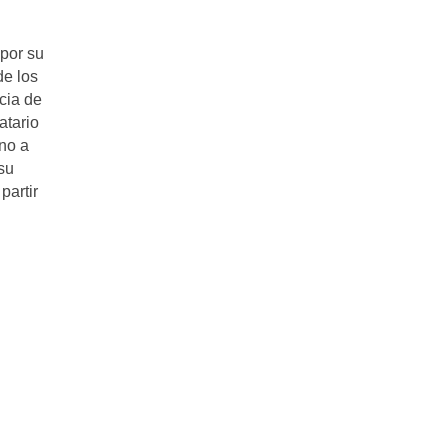
 por su
de los
cia de
atario
rno a
su
partir