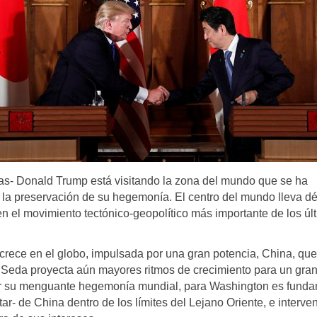
nas- Donald Trump está visitando la zona del mundo que se ha
ga la preservación de su hegemonía. El centro del mundo lleva 
en el movimiento tectónico-geopolítico más importante de los úl
crece en el globo, impulsada por una gran potencia, China, que
 Seda proyecta aún mayores ritmos de crecimiento para un gra
ar su menguante hegemonía mundial, para Washington es funda
ar- de China dentro de los límites del Lejano Oriente, e interven