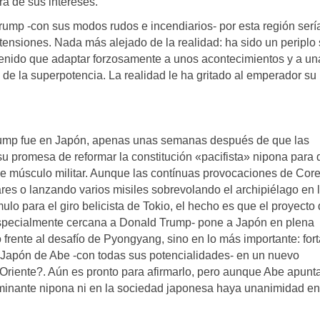
ra de sus intereses.
rump -con sus modos rudos e incendiarios- por esta región serí
ensiones. Nada más alejado de la realidad: ha sido un periplo
tenido que adaptar forzosamente a unos acontecimientos y a un
 de la superpotencia. La realidad le ha gritado al emperador su
Trump fue en Japón, apenas unas semanas después de que las
 su promesa de reformar la constitución «pacifista» nipona para 
de músculo militar. Aunque las contínuas provocaciones de Core
res o lanzando varios misiles sobrevolando el archipiélago en 
lo para el giro belicista de Tokio, el hecho es que el proyecto
especialmente cercana a Donald Trump- pone a Japón en plena
 frente al desafío de Pyongyang, sino en lo más importante: fort
el Japón de Abe -con todas sus potencialidades- en un nuevo
Oriente?. Aún es pronto para afirmarlo, pero aunque Abe apunt
ominante nipona ni en la sociedad japonesa haya unanimidad en