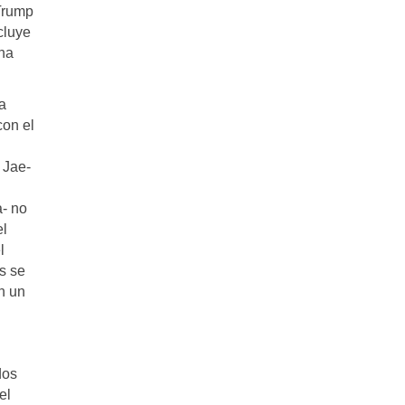
 Trump
cluye
 ha
a
con el
 Jae-
a- no
el
l
s se
n un
dos
el