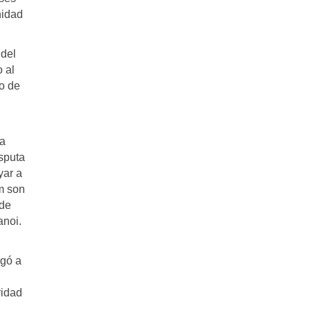
nidad
 del
 al
o de
la
isputa
yar a
m son
 de
anoi.
egó a
ridad