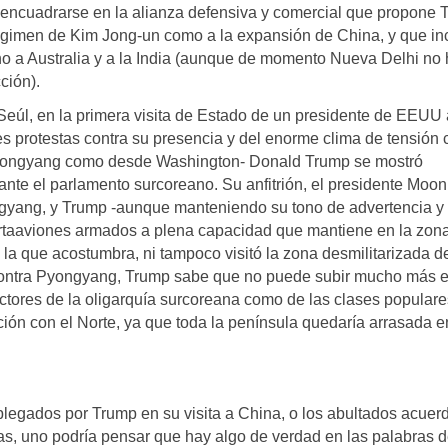
 encuadrarse en la alianza defensiva y comercial que propone
 régimen de Kim Jong-un como a la expansión de China, y que in
ino a Australia y a la India (aunque de momento Nueva Delhi no
ción).
Seúl, en la primera visita de Estado de un presidente de EEUU 
 protestas contra su presencia y del enorme clima de tensión 
Pyongyang como desde Washington- Donald Trump se mostró
nte el parlamento surcoreano. Su anfitrión, el presidente Moon
yongyang, y Trump -aunque manteniendo su tono de advertencia y
ortaaviones armados a plena capacidad que mantiene en la zon
 la que acostumbra, ni tampoco visitó la zona desmilitarizada d
 contra Pyongyang, Trump sabe que no puede subir mucho más e
ectores de la oligarquía surcoreana como de las clases populare
ción con el Norte, ya que toda la península quedaría arrasada e
plegados por Trump en su visita a China, o los abultados acuer
, uno podría pensar que hay algo de verdad en las palabras d