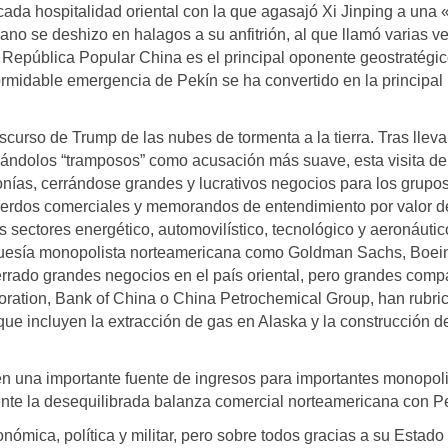
cada hospitalidad oriental con la que agasajó Xi Jinping a una «
ano se deshizo en halagos a su anfitrión, al que llamó varias v
 República Popular China es el principal oponente geostratégic
rmidable emergencia de Pekín se ha convertido en la principal
iscurso de Trump de las nubes de tormenta a la tierra. Tras llev
ándolos “tramposos” como acusación más suave, esta visita de
onías, cerrándose grandes y lucrativos negocios para los grupo
uerdos comerciales y memorandos de entendimiento por valor d
s sectores energético, automovilístico, tecnológico y aeronáutic
rguesía monopolista norteamericana como Goldman Sachs, Boei
errado grandes negocios en el país oriental, pero grandes comp
oration, Bank of China o China Petrochemical Group, han rubri
 que incluyen la extracción de gas en Alaska y la construcción d
en una importante fuente de ingresos para importantes monopol
te la desequilibrada balanza comercial norteamericana con Pe
ómica, política y militar, pero sobre todos gracias a su Estado