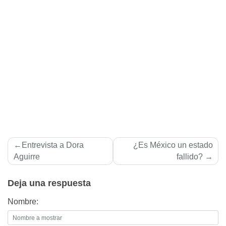
Navegación
Entrevista a Dora
¿Es México un estado
de
Aguirre
fallido?
entradas
Deja una respuesta
Nombre: