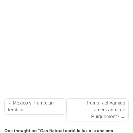
Navegación
México y Trump: un
Trump, ¿el «amigo
de
temblor
americano» de
Puigdemont?
entradas
One thought on “Gas Natural cortó la luz a la anciana