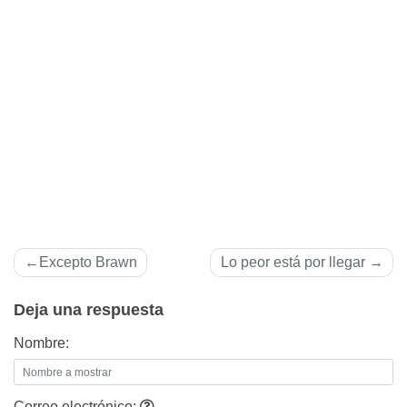
Navegación
Excepto Brawn
Lo peor está por llegar
de
Deja una respuesta
entradas
Nombre:
Correo electrónico: