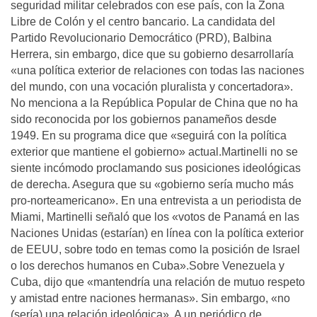
seguridad militar celebrados con ese paí­s, con la Zona
Libre de Colón y el centro bancario. La candidata del
Partido Revolucionario Democrático (PRD), Balbina
Herrera, sin embargo, dice que su gobierno desarrollarí­a
«una polí­tica exterior de relaciones con todas las naciones
del mundo, con una vocación pluralista y concertadora».
No menciona a la República Popular de China que no ha
sido reconocida por los gobiernos panameños desde
1949. En su programa dice que «seguirá con la polí­tica
exterior que mantiene el gobierno» actual.Martinelli no se
siente incómodo proclamando sus posiciones ideológicas
de derecha. Asegura que su «gobierno serí­a mucho más
pro-norteamericano». En una entrevista a un periodista de
Miami, Martinelli señaló que los «votos de Panamá en las
Naciones Unidas (estarí­an) en lí­nea con la polí­tica exterior
de EEUU, sobre todo en temas como la posición de Israel
o los derechos humanos en Cuba».Sobre Venezuela y
Cuba, dijo que «mantendrí­a una relación de mutuo respeto
y amistad entre naciones hermanas». Sin embargo, «no
(serí­a) una relación ideológica». A un periódico de