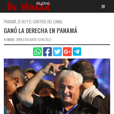
Saltar
al
contenido
PANAMÁ, EE UU Y EL CONTROL DEL CANAL
GANÓ LA DERECHA EN PANAMÁ
4 ENERO, 2019
|
EDUARDO GONZÁLEZ