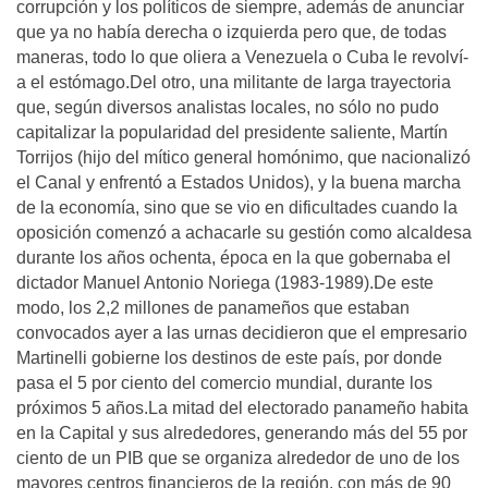
corrupción y los polí­ticos de siempre, además de anunciar
que ya no habí­a derecha o izquierda pero que, de todas
maneras, todo lo que oliera a Venezuela o Cuba le revolví­
a el estómago.Del otro, una militante de larga trayectoria
que, según diversos analistas locales, no sólo no pudo
capitalizar la popularidad del presidente saliente, Martí­n
Torrijos (hijo del mí­tico general homónimo, que nacionalizó
el Canal y enfrentó a Estados Unidos), y la buena marcha
de la economí­a, sino que se vio en dificultades cuando la
oposición comenzó a achacarle su gestión como alcaldesa
durante los años ochenta, época en la que gobernaba el
dictador Manuel Antonio Noriega (1983-1989).De este
modo, los 2,2 millones de panameños que estaban
convocados ayer a las urnas decidieron que el empresario
Martinelli gobierne los destinos de este paí­s, por donde
pasa el 5 por ciento del comercio mundial, durante los
próximos 5 años.La mitad del electorado panameño habita
en la Capital y sus alrededores, generando más del 55 por
ciento de un PIB que se organiza alrededor de uno de los
mayores centros financieros de la región, con más de 90