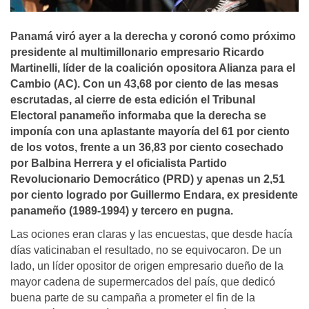
Panamá viró ayer a la derecha y coronó como próximo
presidente al multimillonario empresario Ricardo
Martinelli, lí­der de la coalición opositora Alianza para el
Cambio (AC). Con un 43,68 por ciento de las mesas
escrutadas, al cierre de esta edición el Tribunal
Electoral panameño informaba que la derecha se
imponí­a con una aplastante mayorí­a del 61 por ciento
de los votos, frente a un 36,83 por ciento cosechado
por Balbina Herrera y el oficialista Partido
Revolucionario Democrático (PRD) y apenas un 2,51
por ciento logrado por Guillermo Endara, ex presidente
panameño (1989-1994) y tercero en pugna.
Las ociones eran claras y las encuestas, que desde hací­a
dí­as vaticinaban el resultado, no se equivocaron. De un
lado, un lí­der opositor de origen empresario dueño de la
mayor cadena de supermercados del paí­s, que dedicó
buena parte de su campaña a prometer el fin de la