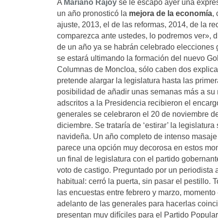
A
Mariano Rajoy
se le escapó ayer una expre
un año pronosticó la
mejora de la economía
,
ajuste, 2013, el de las reformas, 2014, de la 
comparezca ante ustedes, lo podremos ver», dijo
de un año ya se habrán celebrado elecciones 
se estará ultimando la formación del nuevo Gob
Columnas de Moncloa, sólo caben dos explicaci
pretende alargar la legislatura hasta las prim
posibilidad de añadir unas semanas más a su
adscritos a la Presidencia recibieron el encarg
generales se celebraron el 20 de noviembre de
diciembre. Se trataría de ‘estirar’ la legislatur
navideña. Un año completo de intenso masaje so
parece una opción muy decorosa en estos mome
un final de legislatura con el partido gobernant
voto de castigo. Preguntado por un periodista a
habitual: cerró la puerta, sin pasar el pestill
las encuestas entre febrero y marzo, momento e
adelanto de las generales para hacerlas coinc
presentan muy difíciles para el Partido Popula