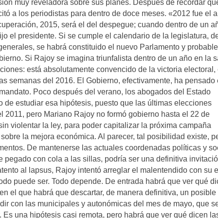
sión muy reveladora sobre sus planes. Después de recordar qu
 citó a los periodistas para dentro de doce meses. «2012 fue el 
recuperación, 2015, será el del despegue; cuando dentro de un a
 el presidente. Si se cumple el calendario de la legislatura, d
generales, se habrá constituido el nuevo Parlamento y probabl
ierno. Si Rajoy se imagina triunfalista dentro de un año en la s
ones: está absolutamente convencido de la victoria electoral,
eras semanas del 2016. El Gobierno, efectivamente, ha pensado 
 mandato. Poco después del verano, los abogados del Estado
o de estudiar esa hipótesis, puesto que las últimas elecciones
l 2011, pero Mariano Rajoy no formó gobierno hasta el 22 de
a sin violentar la ley, para poder capitalizar la próxima campaña
bre la mejora económica. Al parecer, tal posibilidad existe, p
ntos. De mantenerse las actuales coordenadas políticas y soc
e pegado con cola a las sillas, podría ser una definitiva invitació
tento al lapsus, Rajoy intentó arreglar el malentendido con su e
o. Todo puede ser. Todo depende. De entrada habrá que ver qué d
n el que habrá que descartar, de manera definitiva, un posible
idir con las municipales y autonómicas del mes de mayo, que s
r. Es una hipótesis casi remota, pero habrá que ver qué dicen la