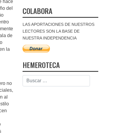
e hace
COLABORA
año del
ño
entro
LAS APORTACIONES DE NUESTROS
emente
LECTORES SON LA BASE DE
ala de
NUESTRA INDEPENDENCIA
 o
en la
HEMEROTECA
ero no
iales,
n al
stilo
icen
e
s