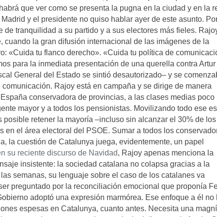
 habrá que ver como se presenta la pugna en la ciudad y en la r
Madrid y el presidente no quiso hablar ayer de este asunto. Po
de tranquilidad a su partido y a sus electores más fieles. Rajo
cuando la gran difusión internacional de las imágenes de la
gro: «Cuida tu flanco derecho». «Cuida tu política de comunicaci
s para la inmediata presentación de una querella contra Artur
Fiscal General del Estado se sintió desautorizado– y se comenz
e comunicación. Rajoy está en campaña y se dirige de manera
la España conservadora de provincias, a las clases medias poco
la gente mayor y a todos los pensionistas. Movilizando todo ese e
s posible retener la mayoría –incluso sin alcanzar el 30% de los
os en el área electoral del PSOE. Sumar a todos los conservado
ia, la cuestión de Catalunya juega, evidentemente, un papel
n su reciente discurso de Navidad
, Rajoy apenas menciona la
nsaje insistente: la sociedad catalana no colapsa gracias a la
las semanas, su lenguaje sobre el caso de los catalanes va
ser preguntado por la reconciliación emocional que proponía Fe
 Gobierno adoptó una expresión marmórea. Ese enfoque a él no 
ciones espesas en Catalunya, cuanto antes. Necesita una magní