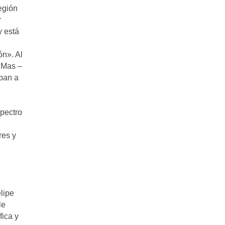
egión
r
y está
ón». Al
 Mas –
aban a
spectro
res y
lipe
le
fica y