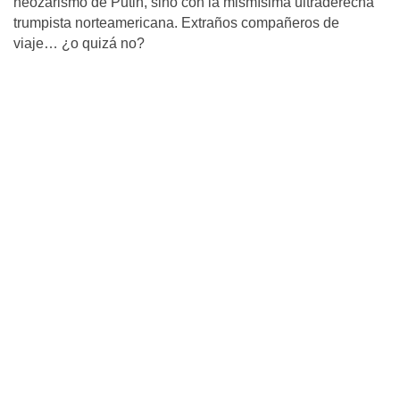
neozarismo de Putin, sino con la mismísima ultraderecha
trumpista norteamericana. Extraños compañeros de
viaje… ¿o quizá no?