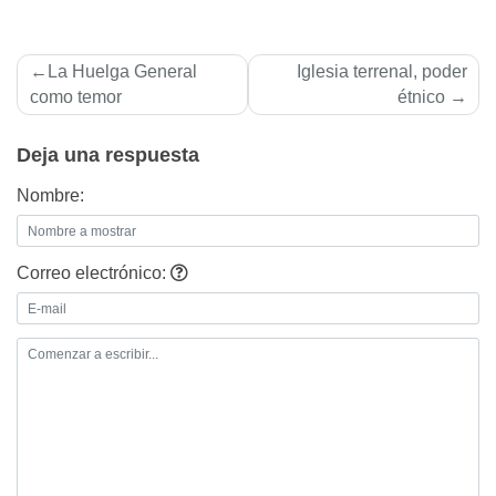
Navegación
La Huelga General
Iglesia terrenal, poder
de
como temor
étnico
entradas
Deja una respuesta
Nombre:
Correo electrónico: