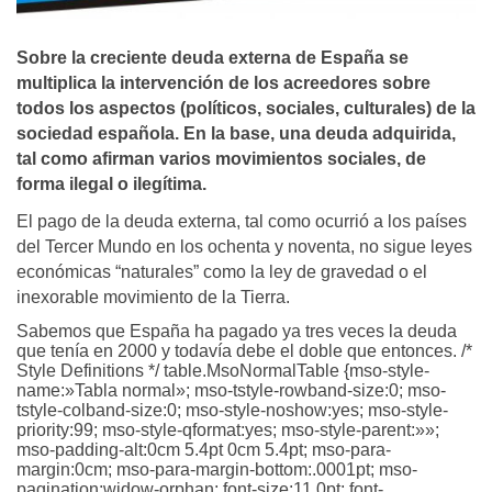
Sobre la creciente deuda externa de España se
multiplica la intervención de los acreedores sobre
todos los aspectos (polí­ticos, sociales, culturales) de la
sociedad española. En la base, una deuda adquirida,
tal como afirman varios movimientos sociales, de
forma ilegal o ilegí­tima.
El pago de la deuda externa, tal como ocurrió a los países
del Tercer Mundo en los ochenta y noventa, no sigue leyes
económicas “naturales” como la ley de gravedad o el
inexorable movimiento de la Tierra.
Sabemos que España ha pagado ya tres veces la deuda
que tenía en 2000 y todavía debe el doble que entonces.
/*
Style Definitions */ table.MsoNormalTable {mso-style-
name:»Tabla normal»; mso-tstyle-rowband-size:0; mso-
tstyle-colband-size:0; mso-style-noshow:yes; mso-style-
priority:99; mso-style-qformat:yes; mso-style-parent:»»;
mso-padding-alt:0cm 5.4pt 0cm 5.4pt; mso-para-
margin:0cm; mso-para-margin-bottom:.0001pt; mso-
pagination:widow-orphan; font-size:11.0pt; font-