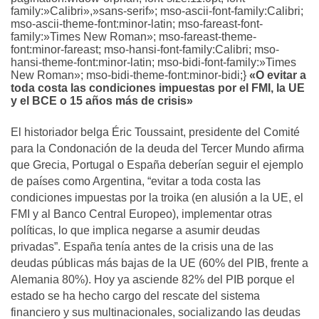
family:»Calibri»,»sans-serif»; mso-ascii-font-family:Calibri;
mso-ascii-theme-font:minor-latin; mso-fareast-font-
family:»Times New Roman»; mso-fareast-theme-
font:minor-fareast; mso-hansi-font-family:Calibri; mso-
hansi-theme-font:minor-latin; mso-bidi-font-family:»Times
New Roman»; mso-bidi-theme-font:minor-bidi;}
«O evitar a
toda costa las condiciones impuestas por el FMI, la UE
y el BCE o 15 años más de crisis»
El historiador belga Éric Toussaint, presidente del Comité
para la Condonación de la deuda del Tercer Mundo afirma
que Grecia, Portugal o España deberían seguir el ejemplo
de países como Argentina, “evitar a toda costa las
condiciones impuestas por la troika (en alusión a la UE, el
FMI y al Banco Central Europeo), implementar otras
políticas, lo que implica negarse a asumir deudas
privadas”. España tenía antes de la crisis una de las
deudas públicas más bajas de la UE (60% del PIB, frente a
Alemania 80%). Hoy ya asciende 82% del PIB porque el
estado se ha hecho cargo del rescate del sistema
financiero y sus multinacionales, socializando las deudas