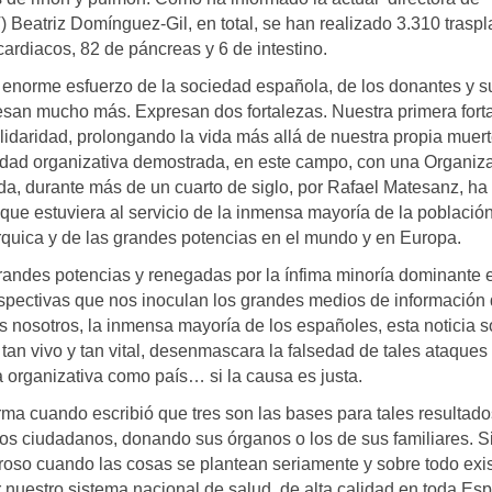
 Beatriz Domínguez-Gil, en total, se han realizado 3.310 traspl
ardiacos, 82 de páncreas y 6 de intestino.
l enorme esfuerzo de la sociedad española, de los donantes y s
presan mucho más. Expresan dos fortalezas. Nuestra primera fort
idaridad, prolongando la vida más allá de nuestra propia muert
cidad organizativa demostrada, en este campo, con una Organiz
da, durante más de un cuarto de siglo, por Rafael Matesanz, ha
que estuviera al servicio de la inmensa mayoría de la población
rquica y de las grandes potencias en el mundo y en Europa.
randes potencias y renegadas por la ínfima minoría dominante 
pectivas que nos inoculan los grandes medios de información
nosotros, la inmensa mayoría de los españoles, esta noticia s
tan vivo y tan vital, desenmascara la falsedad de tales ataques
 organizativa como país… si la causa es justa.
ma cuando escribió que tres son las bases para tales resultado
ros ciudadanos, donando sus órganos o los de sus familiares. Si
roso cuando las cosas se plantean seriamente y sobre todo exi
 nuestro sistema nacional de salud, de alta calidad en toda Es