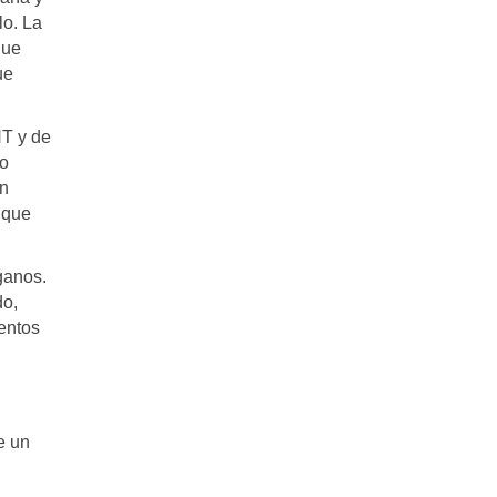
lo. La
que
ue
NT y de
lo
un
 que
ganos.
do,
entos
e un