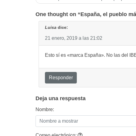
de
entradas
One thought on “España, el pueblo más 
Luisa
dice:
21 enero, 2019 a las 21:02
Esto sí es «marca España». No las del IB
Responder
Deja una respuesta
Nombre:
Correo electrónico: