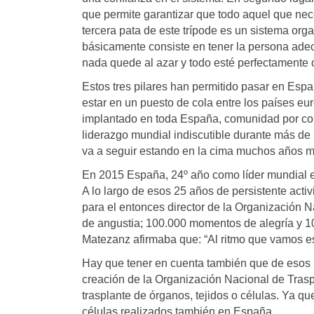
que permite garantizar que todo aquel que nece
tercera pata de este trípode es un sistema or
básicamente consiste en tener la persona ad
nada quede al azar y todo esté perfectamente 
Estos tres pilares han permitido pasar en Esp
estar en un puesto de cola entre los países e
implantado en toda España, comunidad por com
liderazgo mundial indiscutible durante más de
va a seguir estando en la cima muchos años m
En 2015 España, 24º año como líder mundial en
A lo largo de esos 25 años de persistente acti
para el entonces director de la Organización
de angustia; 100.000 momentos de alegría y 
Matezanz afirmaba que: “Al ritmo que vamos es
Hay que tener en cuenta también que de esos 1
creación de la Organización Nacional de Tras
trasplante de órganos, tejidos o células. Ya q
células realizados también en España.