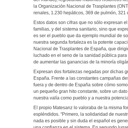
la Organización Nacional de Trasplantes (ONT)
renales, 1.230 hepáticos, 369 de pulmón, 321 c
Estos datos son cifras que no sólo expresan e
familias, y del sistema sanitario, sino que ex
es ser el pueblo que da ejemplo mundial de sol
nuestra segunda fortaleza es la potente capa
Nacional de Trasplantes de España, que dirigi
luchado en el seno de la sanidad pública para 
de aumentar las ganancias de la minoría oligá
Expresan dos fortalezas negadas por dichas g
España. Frente a las constantes campañas des
fuera y de dentro de España sobre cómo somos 
un pequeño gran hito constante, sobre un dato 
nuestra valía como pueblo y a nuestra potencia
El propio Matesanz lo valoraba de la misma for
espléndidos. “Primero, la solidaridad de nuest
nada es posible y sin duda el español es gene
una confianza en el sistema. En segundo lugar