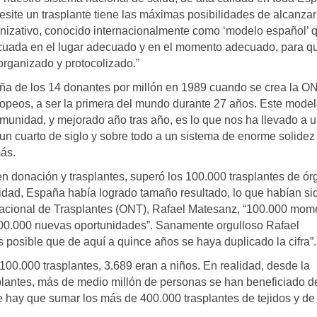
site un trasplante tiene las máximas posibilidades de alcanzar
ganizativo, conocido internacionalmente como ‘modelo español’ 
ecuada en el lugar adecuado y en el momento adecuado, para q
organizado y protocolizado.”
aña de los 14 donantes por millón en 1989 cuando se crea la O
uropeos, a ser la primera del mundo durante 27 años. Este mode
unidad, y mejorado año tras año, es lo que nos ha llevado a 
 un cuarto de siglo y sobre todo a un sistema de enorme solidez
ás.
 donación y trasplantes, superó los 100.000 trasplantes de ór
vidad, España había logrado tamaño resultado, lo que habían si
 Nacional de Trasplantes (ONT), Rafael Matesanz, “100.000 mom
100.000 nuevas oportunidades”. Sanamente orgulloso Rafael
 posible que de aquí a quince años se haya duplicado la cifra”.
00.000 trasplantes, 3.689 eran a niños. En realidad, desde la
plantes, más de medio millón de personas se han beneficiado d
ue hay que sumar los más de 400.000 trasplantes de tejidos y de