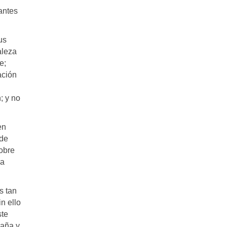
antes
us
aleza
e;
ación
; y no
en
 de
obre
 a
s tan
n ello
ste
paña y