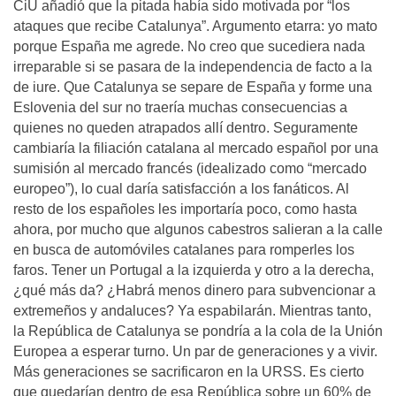
CiU añadió que la pitada había sido motivada por “los
ataques que recibe Catalunya”. Argumento etarra: yo mato
porque España me agrede. No creo que sucediera nada
irreparable si se pasara de la independencia de facto a la
de iure. Que Catalunya se separe de España y forme una
Eslovenia del sur no traería muchas consecuencias a
quienes no queden atrapados allí dentro. Seguramente
cambiaría la filiación catalana al mercado español por una
sumisión al mercado francés (idealizado como “mercado
europeo”), lo cual daría satisfacción a los fanáticos. Al
resto de los españoles les importaría poco, como hasta
ahora, por mucho que algunos cabestros salieran a la calle
en busca de automóviles catalanes para romperles los
faros. Tener un Portugal a la izquierda y otro a la derecha,
¿qué más da? ¿Habrá menos dinero para subvencionar a
extremeños y andaluces? Ya espabilarán. Mientras tanto,
la República de Catalunya se pondría a la cola de la Unión
Europea a esperar turno. Un par de generaciones y a vivir.
Más generaciones se sacrificaron en la URSS. Es cierto
que quedarían dentro de esa República sobre un 60% de