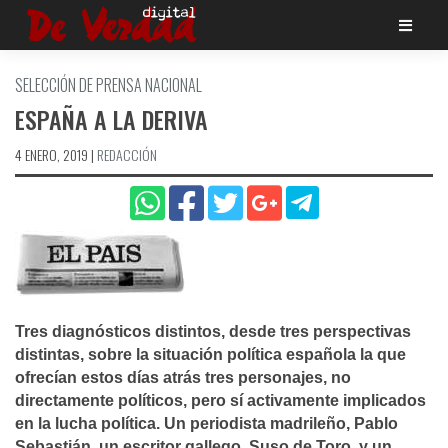
Saltar
al
contenido
SELECCIÓN DE PRENSA NACIONAL
ESPAÑA A LA DERIVA
4 ENERO, 2019
|
REDACCIÓN
Tres diagnósticos distintos, desde tres perspectivas
distintas, sobre la situación polí­tica española la que
ofrecí­an estos dí­as atrás tres personajes, no
directamente polí­ticos, pero sí­ activamente implicados
en la lucha polí­tica. Un periodista madrileño, Pablo
Sebastián, un escritor gallego, Suso de Toro, y un