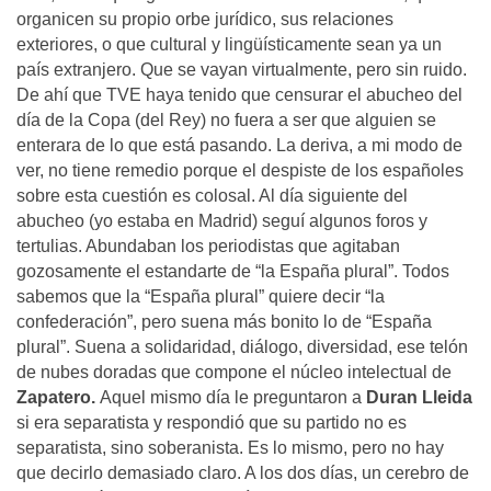
organicen su propio orbe jurídico, sus relaciones
exteriores, o que cultural y lingüísticamente sean ya un
país extranjero. Que se vayan virtualmente, pero sin ruido.
De ahí que TVE haya tenido que censurar el abucheo del
día de la Copa (del Rey) no fuera a ser que alguien se
enterara de lo que está pasando. La deriva, a mi modo de
ver, no tiene remedio porque el despiste de los españoles
sobre esta cuestión es colosal. Al día siguiente del
abucheo (yo estaba en Madrid) seguí algunos foros y
tertulias. Abundaban los periodistas que agitaban
gozosamente el estandarte de “la España plural”. Todos
sabemos que la “España plural” quiere decir “la
confederación”, pero suena más bonito lo de “España
plural”. Suena a solidaridad, diálogo, diversidad, ese telón
de nubes doradas que compone el núcleo intelectual de
Zapatero.
Aquel mismo día le preguntaron a
Duran Lleida
si era separatista y respondió que su partido no es
separatista, sino soberanista. Es lo mismo, pero no hay
que decirlo demasiado claro. A los dos días, un cerebro de