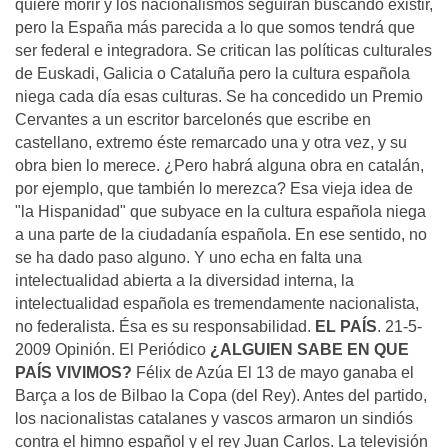
quiere morir y los nacionalismos seguirán buscando existir,
pero la España más parecida a lo que somos tendrá que
ser federal e integradora. Se critican las políticas culturales
de Euskadi, Galicia o Cataluña pero la cultura española
niega cada día esas culturas. Se ha concedido un Premio
Cervantes a un escritor barcelonés que escribe en
castellano, extremo éste remarcado una y otra vez, y su
obra bien lo merece. ¿Pero habrá alguna obra en catalán,
por ejemplo, que también lo merezca? Esa vieja idea de
"la Hispanidad" que subyace en la cultura española niega
a una parte de la ciudadanía española. En ese sentido, no
se ha dado paso alguno. Y uno echa en falta una
intelectualidad abierta a la diversidad interna, la
intelectualidad española es tremendamente nacionalista,
no federalista. Ésa es su responsabilidad.
EL PAÍS
. 21-5-
2009 Opinión. El Periódico
¿ALGUIEN SABE EN QUE
PAÍS VIVIMOS?
Félix de Azúa El 13 de mayo ganaba el
Barça a los de Bilbao la Copa (del Rey). Antes del partido,
los nacionalistas catalanes y vascos armaron un sindiós
contra el himno español y el rey Juan Carlos. La televisión