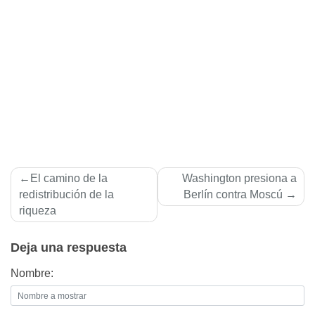
Navegación
El camino de la
Washington presiona a
de
redistribución de la
Berlí­n contra Moscú
riqueza
entradas
Deja una respuesta
Nombre: