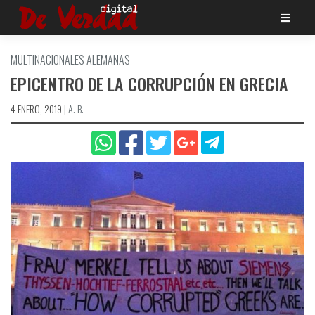
Saltar
al
contenido
MULTINACIONALES ALEMANAS
EPICENTRO DE LA CORRUPCIÓN EN GRECIA
4 ENERO, 2019
|
A. B.