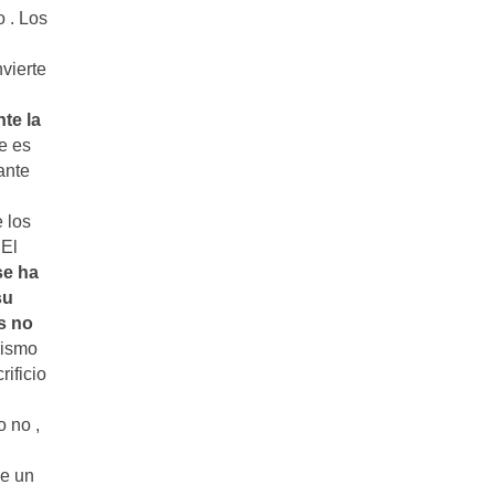
 . Los
vierte
te la
e es
ante
e los
 El
se ha
su
s no
rismo
rificio
o no ,
de un