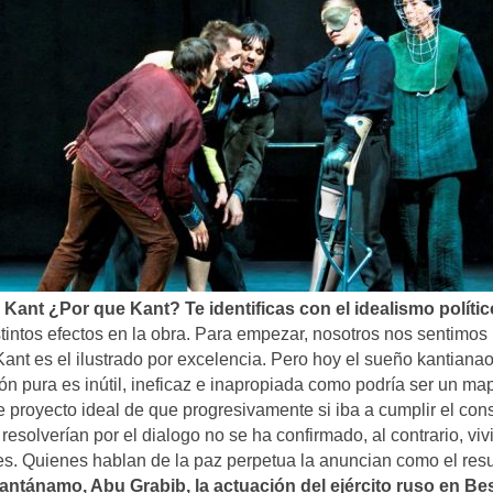
 Kant ¿Por que Kant? Te identificas con el idealismo polític
istintos efectos en la obra. Para empezar, nosotros nos sentimos
. Kant es el ilustrado por excelencia. Pero hoy el sueño kantiana
zón pura es inútil, ineficaz e inapropiada como podría ser un ma
 proyecto ideal de que progresivamente si iba a cumplir el co
 resolverían por el dialogo no se ha confirmado, al contrario, vi
nes. Quienes hablan de la paz perpetua la anuncian como el res
antánamo, Abu Grabib, la actuación del ejército ruso en Be