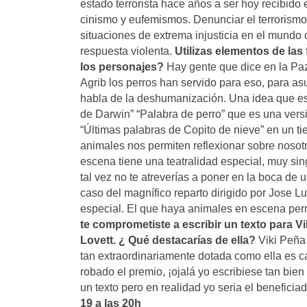
estado terrorista hace años a ser hoy recibido
cinismo y eufemismos. Denunciar el terrorism
situaciones de extrema injusticia en el mundo
respuesta violenta.
Utilizas elementos de las
los personajes?
Hay gente que dice en la Pa
Agrib los perros han servido para eso, para a
habla de la deshumanización. Una idea que est
de Darwin” “Palabra de perro” que es una versi
“Últimas palabras de Copito de nieve” en un 
animales nos permiten reflexionar sobre nosotr
escena tiene una teatralidad especial, muy si
tal vez no te atreverías a poner en la boca de
caso del magnífico reparto dirigido por Jose 
especial. El que haya animales en escena per
te comprometiste a escribir un texto para Vi
Lovett. ¿ Qué destacarías de ella?
Viki Peña 
tan extraordinariamente dotada como ella es ca
robado el premio, ¡ojalá yo escribiese tan bien
un texto pero en realidad yo seria el beneficia
19 a las 20h