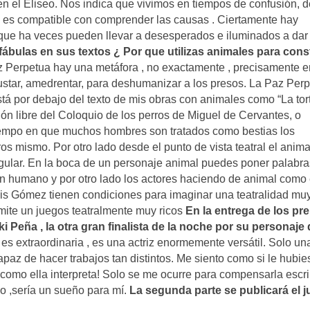
 en el Eliseo. Nos indica que vivimos en tiempos de confusión, d
o es compatible con comprender las causas . Ciertamente hay
 que ha veces pueden llevar a desesperados e iluminados a dar
 fábulas en sus textos ¿ Por que utilizas animales para cons
z Perpetua hay una metáfora , no exactamente , precisamente 
sustar, amedrentar, para deshumanizar a los presos. La Paz Per
á por debajo del texto de mis obras con animales como “La tor
ón libre del Coloquio de los perros de Miguel de Cervantes, o
tiempo en que muchos hombres son tratados como bestias los
os mismo. Por otro lado desde el punto de vista teatral el anima
ngular. En la boca de un personaje animal puedes poner palabr
 un humano y por otro lado los actores haciendo de animal como 
Luis Gómez tienen condiciones para imaginar una teatralidad mu
mite un juegos teatralmente muy ricos
En la entrega de los pr
ki Peña , la otra gran finalista de la noche por su personaje
es extraordinaria , es una actriz enormemente versátil. Solo una
paz de hacer trabajos tan distintos. Me siento como si le hubie
 como ella interpreta! Solo se me ocurre para compensarla escri
do ,sería un sueño para mí.
La segunda parte se publicará el 