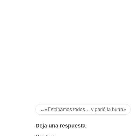
Navegación
«Estábamos todos… y parió la burra»
de
entradas
Deja una respuesta