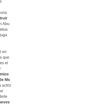
e
 una
truir
en Abu
petua
tuga
l en
as que
es el
y
emios
 de Ms
 actriz
se
birle
jueves