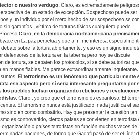
tector o nuestro verdugo.
Claro, es extremadamente peligroso
perspectiva de un estado de excepción. Sospechoso puede ser
chos y un individuo por el mero hecho de ser sospechoso se con
o sin garantías , víctima de torturas físicas cualquiera puede
l Proceso
Claro, en la democracia norteamericana precisamen
byace en La paz perpetua y que a mi me interesa especialment
 debate sobre la tortura abiertamente, y eso es un signo inquiet
 defensores de la tortura en la taberna pero hoy se discute
ón de tortura, se debaten los protocolos, si se debe autorizar qu
a en manos fiables. Me parece extraordinariamente inquietante.
asuntos.
El terrorismo es un fenómeno que particularmente 
rata ese aspecto pero sí seria interesante preguntarse por 
 es los pueblos luchan organizando rebeliones y revolucione
odistas.
Claro , yo creo que el terrorismo es espantoso. El terro
ocentes. El terrorismo nunca está justificado, nada justifica el sac
ismo sino en como combatirlo. Hay que presentar la cuestión tan
smo es controvertido, ciertos países se convierten en terrorista 
e organización o países terroristas en función muchas veces de
determinadas naciones, de forma que Gadafi pasó de ser el líder 