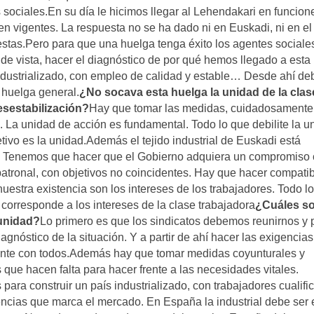
s sociales.En su día le hicimos llegar al Lehendakari en funcion
en vigentes. La respuesta no se ha dado ni en Euskadi, ni en el
stas.Pero para que una huelga tenga éxito los agentes sociale
e vista, hacer el diagnóstico de por qué hemos llegado a esta
ndustrializado, con empleo de calidad y estable… Desde ahí d
a huelga general.
¿No socava esta huelga la unidad de la clas
esestabilización?
Hay que tomar las medidas, cuidadosamente
. La unidad de acción es fundamental. Todo lo que debilite la u
jetivo es la unidad.Además el tejido industrial de Euskadi está
. Tenemos que hacer que el Gobierno adquiera un compromiso
 patronal, con objetivos no coincidentes. Hay que hacer compati
 nuestra existencia son los intereses de los trabajadores. Todo l
 corresponde a los intereses de la clase trabajadora
¿Cuáles so
 unidad?
Lo primero es que los sindicatos debemos reunirnos y 
gnóstico de la situación. Y a partir de ahí hacer las exigencias
ente con todos.Además hay que tomar medidas coyunturales y
s que hacen falta para hacer frente a las necesidades vitales.
ara construir un país industrializado, con trabajadores cualifi
ncias que marca el mercado. En España la industrial debe ser 