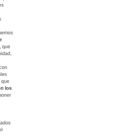
es
s
ebemos
e
, que
nidad,
 con
bles
o que
n los
poner
cados
el