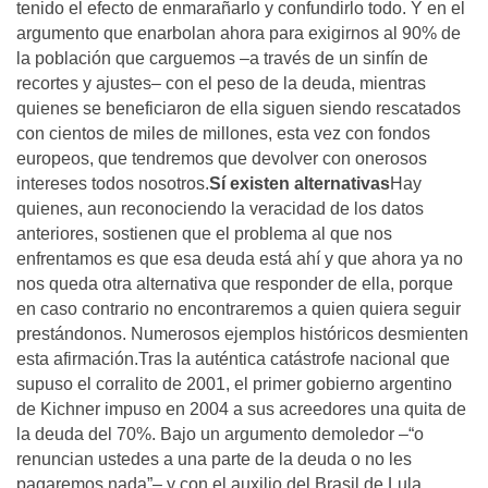
tenido el efecto de enmarañarlo y confundirlo todo. Y en el
argumento que enarbolan ahora para exigirnos al 90% de
la población que carguemos –a través de un sinfín de
recortes y ajustes– con el peso de la deuda, mientras
quienes se beneficiaron de ella siguen siendo rescatados
con cientos de miles de millones, esta vez con fondos
europeos, que tendremos que devolver con onerosos
intereses todos nosotros.
Sí existen alternativas
Hay
quienes, aun reconociendo la veracidad de los datos
anteriores, sostienen que el problema al que nos
enfrentamos es que esa deuda está ahí y que ahora ya no
nos queda otra alternativa que responder de ella, porque
en caso contrario no encontraremos a quien quiera seguir
prestándonos. Numerosos ejemplos históricos desmienten
esta afirmación.Tras la auténtica catástrofe nacional que
supuso el corralito de 2001, el primer gobierno argentino
de Kichner impuso en 2004 a sus acreedores una quita de
la deuda del 70%. Bajo un argumento demoledor –“o
renuncian ustedes a una parte de la deuda o no les
pagaremos nada”– y con el auxilio del Brasil de Lula,