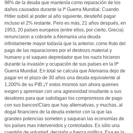
98% de la deuda que mantenía como reparación de los
daños causados durante la Iª Guerra Mundial. Cuando
Hitler subió al poder al año siguiente, desdeñó pagar
incluso el 2% restante. Pero es más, 21 años después, en
1953, 20 países europeos (entre ellos, por cierto, Grecia)
renunciaron a cobrarle a Alemania una deuda
infinitamente mayor todavía que la anterior, como fruto del
pago de las reparaciones por el destrozo material y
humano y el saqueo depredador que los nazis hicieron
durante la invasión y ocupación de sus países en la IIª
Guerra Mundial. En total se calcula que Alemania dejo de
pagar en el plazo de 30 años una deuda equivalente al
1.200% de su PIB.¡Y estos mismos son ahora quienes
exigen y apremian con una agresividad insultante a sus
deudores para que satisfagan los compromisos de pago
con sus bancos!Claro que hay alternativas, y muchas, al
dogal financiero de la deuda exterior con la que las
grandes potencias someten y saquean las economías de
los países mas intervenidos y controlados. Es sólo una
cuestión de voluntad, decisión y fuerza política. Esa es la