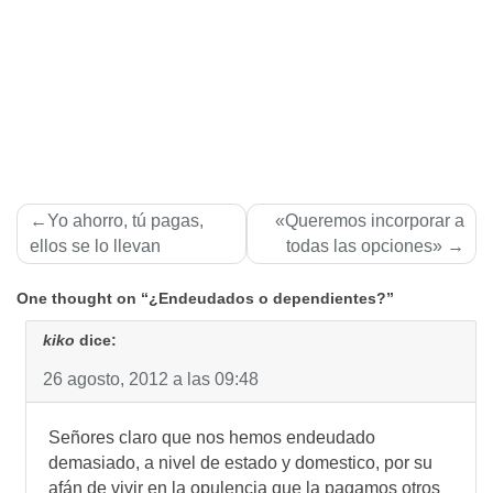
Navegación
Yo ahorro, tú pagas,
«Queremos incorporar a
de
ellos se lo llevan
todas las opciones»
entradas
One thought on “¿Endeudados o dependientes?”
kiko
dice:
26 agosto, 2012 a las 09:48
Señores claro que nos hemos endeudado
demasiado, a nivel de estado y domestico, por su
afán de vivir en la opulencia que la pagamos otros