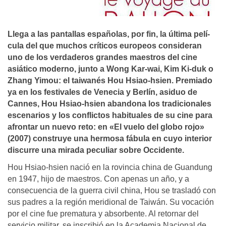
Llega a las pantallas españolas, por fin, la última pelí­
cula del que muchos crí­ticos europeos consideran
uno de los verdaderos grandes maestros del cine
asiático moderno, junto a Wong Kar-wai, Kim Ki-duk o
Zhang Yimou: el taiwanés Hou Hsiao-hsien. Premiado
ya en los festivales de Venecia y Berlí­n, asiduo de
Cannes, Hou Hsiao-hsien abandona los tradicionales
escenarios y los conflictos habituales de su cine para
afrontar un nuevo reto: en «El vuelo del globo rojo»
(2007) construye una hermosa fábula en cuyo interior
discurre una mirada peculiar sobre Occidente.
Hou Hsiao-hsien nació en la rovincia china de Guandung
en 1947, hijo de maestros. Con apenas un año, y a
consecuencia de la guerra civil china, Hou se trasladó con
sus padres a la región meridional de Taiwán. Su vocación
por el cine fue prematura y absorbente. Al retornar del
servicio militar, se inscribió en la Academia Nacional de