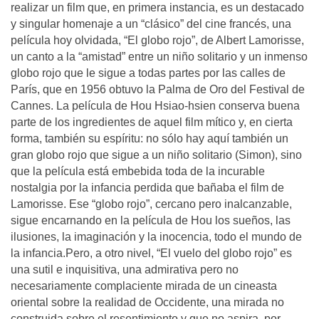
realizar un film que, en primera instancia, es un destacado
y singular homenaje a un “clásico” del cine francés, una
película hoy olvidada, “El globo rojo”, de Albert Lamorisse,
un canto a la “amistad” entre un niño solitario y un inmenso
globo rojo que le sigue a todas partes por las calles de
París, que en 1956 obtuvo la Palma de Oro del Festival de
Cannes. La película de Hou Hsiao-hsien conserva buena
parte de los ingredientes de aquel film mítico y, en cierta
forma, también su espíritu: no sólo hay aquí también un
gran globo rojo que sigue a un niño solitario (Simon), sino
que la película está embebida toda de la incurable
nostalgia por la infancia perdida que bañaba el film de
Lamorisse. Ese “globo rojo”, cercano pero inalcanzable,
sigue encarnando en la película de Hou los sueños, las
ilusiones, la imaginación y la inocencia, todo el mundo de
la infancia.Pero, a otro nivel, “El vuelo del globo rojo” es
una sutil e inquisitiva, una admirativa pero no
necesariamente complaciente mirada de un cineasta
oriental sobre la realidad de Occidente, una mirada no
construida sobre el resentimiento y que no aspira, por