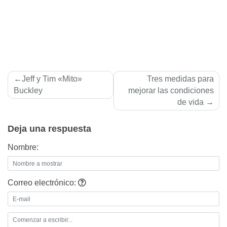
Navegación
Jeff y Tim «Mito»
Tres medidas para
de
Buckley
mejorar las condiciones
de vida
entradas
Deja una respuesta
Nombre:
Correo electrónico: