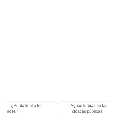
Navegación
¿Punto final a los
Aguas turbias en las
de
noes?
cloacas públicas