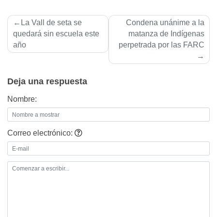
Navegación
La Vall de seta se
Condena unánime a la
de
quedará sin escuela este
matanza de Indí­genas
año
perpetrada por las FARC
entradas
Deja una respuesta
Nombre:
Correo electrónico: