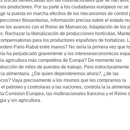
 unicas beneficiadas son las multinacionales que se han afin
anos productores. Por su parte a los ciudadanos europeos no se 
xige la puesta en marcha efectiva de los mecanismos de control
pecciones fitosanitarias, información precisa sobre el estado re
re los avances con el Reino de Marruecos. Adaptación de los p
. Rechazar la liberalización de producciones hortícolas. Mante
compensatorias para los productores españoles de hortalizas. 
 tandem Paris-Rabat entre manos? No sería la primera vez que l
onía ha perjudicado gravemente a los intereseseconomicos espa
la agricultura más competitiva de Europa? De momento las
strucción de miles de puestos de trabajo. Pero estructuralmente
ncia alimentaria. ¿De quien dependeremos ahora?, ¿de las
uecos? Vaya precisamente a los mismos que les compramos la
el petroleo y controlaras a las naciones, controla la la alimenta
 la Comision Europea, las multinacionales francesa y el Reino 
ia y sin agricultura.