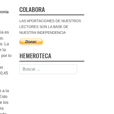
COLABORA
lonia
LAS APORTACIONES DE NUESTROS
LECTORES SON LA BASE DE
ia es
NUESTRA INDEPENDENCIA
as.
o. La
e la
HEMEROTECA
 por lo
po
 0,45
 a la
Esto
e los
ra