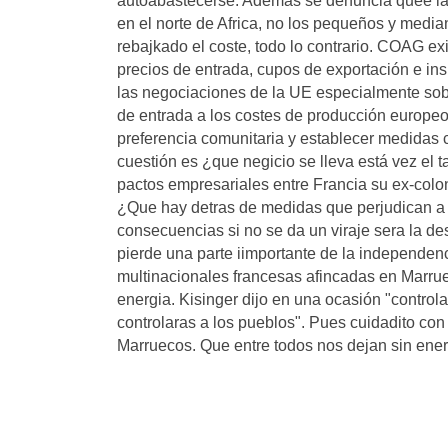
autoabastecerse. Además se denuncia quee las
en el norte de Africa, no los pequeños y medi
rebajkado el coste, todo lo contrario. COAG e
precios de entrada, cupos de exportación e ins
las negociaciones de la UE especialmente sob
de entrada a los costes de producción europeos
preferencia comunitaria y establecer medidas 
cuestión es ¿que negicio se lleva está vez el
pactos empresariales entre Francia su ex-col
¿Que hay detras de medidas que perjudican a 
consecuencias si no se da un viraje sera la de
pierde una parte iimportante de la independe
multinacionales francesas afincadas en Marr
energia. Kisinger dijo en una ocasión "controla 
controlaras a los pueblos". Pues cuidadito con
Marruecos. Que entre todos nos dejan sin energ