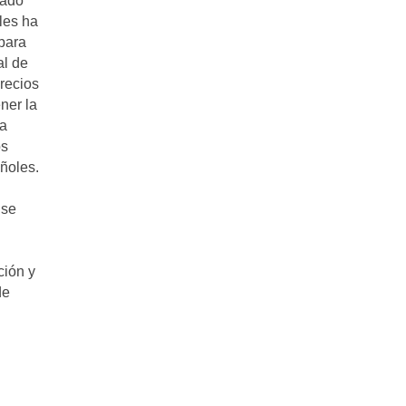
cado
les ha
 para
al de
recios
ner la
La
os
ñoles.
 se
ción y
de