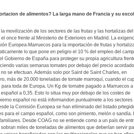
portacion de alimentos? La larga mano de Francia y su exco
 movilización de los sectores de las frutas y las hortalizas del
l once frente al Ministerio de Exteriores en Madrid. La exigenc
ión Europea-Marruecos para la importación de frutas y hortaliz
ticamente lo que pone en peligro el 10 % del empleo del camp
 Gobierno de España para proteger su propia agricultura frent
duciendo varias semanas tomates por debajo del precio acordado
 no se efectuan. Además solo por Saint de Saint Charles, en
ero, más de 20.000 toneladas de tomate marroquí, cuando el cu
s para toda de Europa. Un Kg de tomatre pagado a Marruecos a
español a 0,35. Esto lo situa muy por debajo de los costes de
bierno español no está informandon puntualmete a los sectores
sde la Comisión Europea se han elliminado del listado prtegido
res para el campo español, como son pimiento, melón o sandía. 
 familiares. Desde COAG no se entiende como a un país de entr
sobran miles de toneladas de alimentos que deberían servir pa