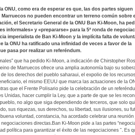
 la ONU, como era de esperar es que, las dos partes siguen
io y Marruecos no pueden encontrar un terreno común sobre e
uación, el Secretario General de la ONU Ban Ki-Moon, ha ped
nes informales» y «prepararse» para la 5ª ronda de negocia
a imperialista de Ban Ki-Moon y la implí­cita falta de volun
 la ONU ha ratificado una infinidad de veces a favor de la
que pasa por realizar un referéndum.
formales” que ha pedido Ki-Moon, a indicación de Chirstopher Ros
El Reino de Marruecos ofrece una amplia autonomía bajo su sober
n de los derechos del pueblo saharaui, el expolio de los recurso
beneficiario, el mismo EEUU que marca las actuaciones de la O
tras que el Frente Polisario pide la celebración de un referénd
es Unidas, hacer cumplir la Ley, que a parte de que se les reco
pueblo, no algo que siga dependiendo de terceros, que solo qu
odo, sus riquezas, sus derechos, su libertad, sus ilusiones, su f
e buena voluntad, constancia, ha acordado celebrar una reunión 
 negociaciones directas.Ban Ki-Moon pide a las partes “negocia
d política para garantizar el éxito de las negociaciones ". Es 