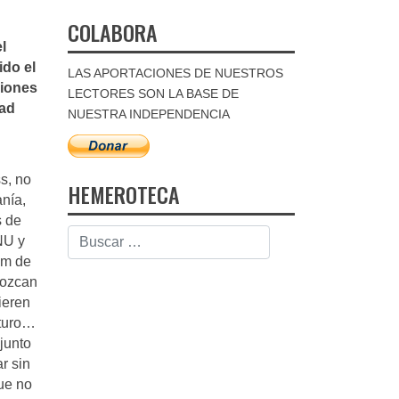
COLABORA
l
ido el
LAS APORTACIONES DE NUESTROS
ciones
LECTORES SON LA BASE DE
tad
NUESTRA INDEPENDENCIA
s, no
HEMEROTECA
anía,
s de
NU y
um de
nozcan
ieren
uturo…
junto
r sin
que no