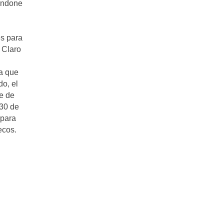
bandone
es para
 Claro
a que
do, el
te de
 30 de
 para
ecos.