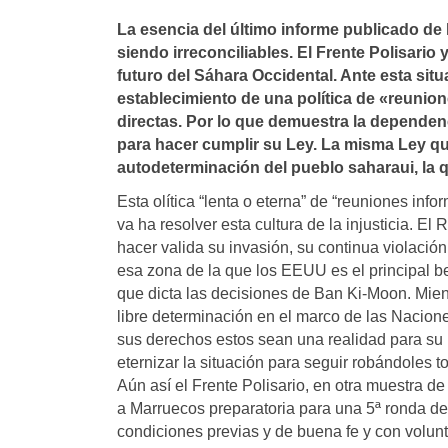
La esencia del último informe publicado de
siendo irreconciliables. El Frente Polisar
futuro del Sáhara Occidental. Ante esta sit
establecimiento de una polí­tica de «reunio
directas. Por lo que demuestra la dependenci
para hacer cumplir su Ley. La misma Ley que
autodeterminación del pueblo saharaui, la 
Esta olítica “lenta o eterna” de “reuniones in
va ha resolver esta cultura de la injusticia. 
hacer valida su invasión, su continua violació
esa zona de la que los EEUU es el principal 
que dicta las decisiones de Ban Ki-Moon. Mien
libre determinación en el marco de las Nacion
sus derechos estos sean una realidad para su 
eternizar la situación para seguir robándoles t
Aún así el Frente Polisario, en otra muestra d
a Marruecos preparatoria para una 5ª ronda de
condiciones previas y de buena fe y con volunta