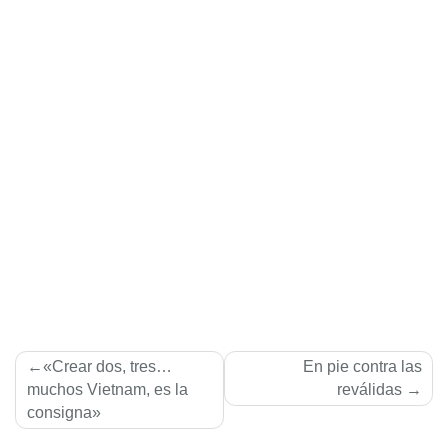
Navegación
«Crear dos, tres…
En pie contra las
de
muchos Vietnam, es la
reválidas
consigna»
entradas