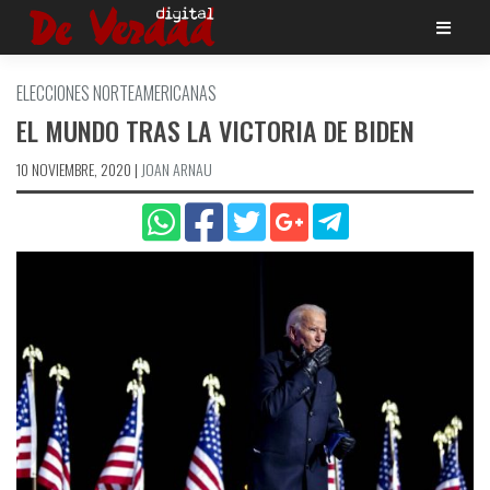
Saltar
al
contenido
ELECCIONES NORTEAMERICANAS
EL MUNDO TRAS LA VICTORIA DE BIDEN
10 NOVIEMBRE, 2020
|
JOAN ARNAU