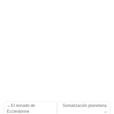
Navegación
El reinado de
Somalización planetaria.
de
Ecclestonne