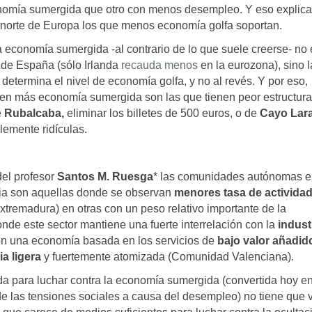
nomía sumergida que otro con menos desempleo. Y eso explic
l norte de Europa los que menos economía golfa soportan.
a economía sumergida -al contrario de lo que suele creerse- no 
l de España (sólo Irlanda
recauda menos
en la eurozona), sino l
 determina el nivel de economía golfa, y no al revés. Y por eso,
nen más economía sumergida son las que tienen peor estructura
e
Rubalcaba,
eliminar los billetes de 500 euros, o de
Cayo Lar
lemente ridículas.
del profesor
Santos M. Ruesga
* las comunidades autónomas e
cia son aquellas donde se observan
menores tasa de activida
tremadura) en otras con un peso relativo importante de la
onde este sector mantiene una fuerte interrelación con la
indust
con una economía basada en los servicios de
bajo valor añadid
ia ligera
y fuertemente atomizada (Comunidad Valenciana).
eda para luchar contra la economía sumergida (convertida hoy e
e las tensiones sociales a causa del desempleo) no tiene que 