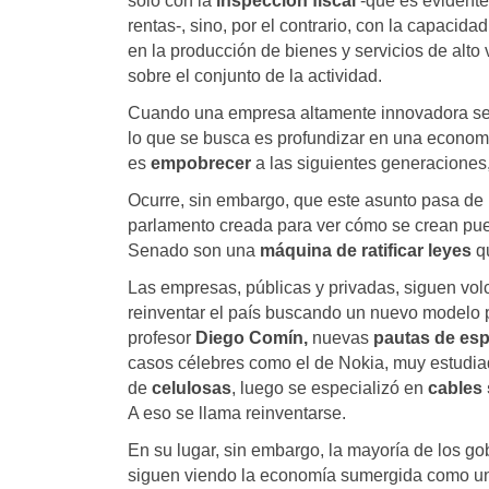
solo con la
inspección fiscal
-que es evidente
rentas-, sino, por el contrario, con la capacid
en la producción de bienes y servicios de alto
sobre el conjunto de la actividad.
Cuando una empresa altamente innovadora se
lo que se busca es profundizar en una economí
es
empobrecer
a las siguientes generaciones,
Ocurre, sin embargo, que este asunto pasa de p
parlamento creada para ver cómo se crean pues
Senado son una
máquina de ratificar leyes
qu
Las empresas, públicas y privadas, siguen vol
reinventar el país buscando un nuevo modelo p
profesor
Diego Comín,
nuevas
pautas de esp
casos célebres como el de Nokia, muy estudi
de
celulosas
, luego se especializó en
cables
A eso se llama reinventarse.
En su lugar, sin embargo, la mayoría de los g
siguen viendo la economía sumergida como 