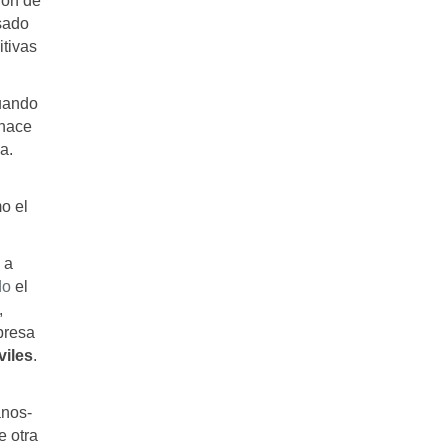
ión de
sado
itivas
cuando
 hace
a.
o el
 a
do
el
,
presa
viles
.
anos-
e otra