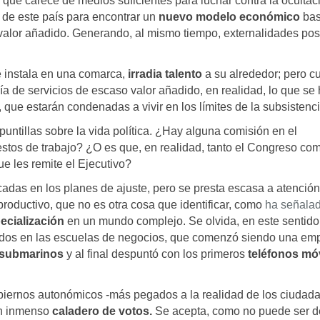
 que carece de medios suficientes para luchar contra la ocultac
ad de este país para encontrar un
nuevo modelo económico
ba
 valor añadido. Generando, al mismo tiempo, externalidades pos
 instala en una comarca,
irradia talento
a su alrededor; pero 
a de servicios de escaso valor añadido, en realidad, lo que se
 que estarán condenadas a vivir en los límites de la subsistenci
untillas sobre la vida política. ¿Hay alguna comisión en el
tos de trabajo? ¿O es que, en realidad, tanto el Congreso com
e les remite el Ejecutivo?
cadas en los planes de ajuste, pero se presta escasa a atención
roductivo, que no es otra cosa que identificar, como
ha señala
ecialización
en un mundo complejo. Se olvida, en este sentido
ados en las escuelas de negocios, que comenzó siendo una em
 submarinos
y al final despuntó con los primeros
teléfonos mó
obiernos autonómicos -más pegados a la realidad de los ciudad
un inmenso
caladero de votos.
Se acepta, como no puede ser d