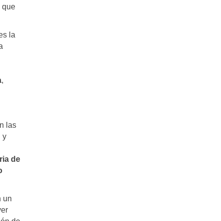
a que
es la
a
a
,
n las
d
y
ria de
o
n un
ver