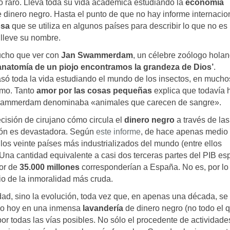
o raro. Lleva toda su vida académica estudiando la
economía
e dinero negro. Hasta el punto de que no hay informe internacio
osa
que se utiliza en algunos países para describir lo que no e
lleve su nombre.
mucho que ver con
Jan Swammerdam
, un célebre zoólogo hola
anatomía de un piojo encontramos la grandeza de Dios’
.
só toda la vida estudiando el mundo de los insectos, en mucho
smo. Tanto
amor por las cosas pequeñas
explica que todavía 
 Swammerdam denominaba «animales que carecen de sangre».
cisión de cirujano cómo circula el
dinero negro
a través de las
ión es devastadora. Según
este informe
, de hace apenas medio
s veinte países más industrializados del mundo (entre ellos
na cantidad equivalente a casi dos terceras partes del PIB es
dor de
35.000 millones
corresponderían a España. No es, por lo 
o de la inmoralidad más cruda.
idad, sino la evolución, toda vez que, en apenas una década, se
ido hoy en una inmensa
lavandería
de dinero negro (no todo el 
 por todas las vías posibles. No sólo el procedente de actividade