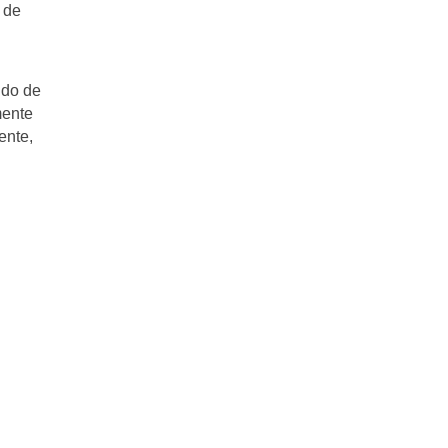
 de
ido de
mente
ente,