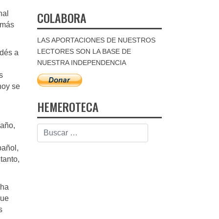
COLABORA
nal
s más
LAS APORTACIONES DE NUESTROS
LECTORES SON LA BASE DE
ndés a
NUESTRA INDEPENDENCIA
s
hoy se
HEMEROTECA
 año,
pañol,
tanto,
 ha
que
s