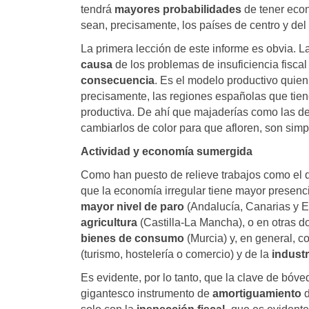
tendrá
mayores probabilidades
de tener eco
sean, precisamente, los países de centro y de
La primera lección de este informe es obvia. L
causa
de los problemas de insuficiencia fisca
consecuencia
. Es el modelo productivo quien
precisamente, las regiones españolas que tie
productiva. De ahí que majaderías como las d
cambiarlos de color para que afloren, son simp
Actividad y economía sumergida
Como han puesto de relieve trabajos como el 
que la economía irregular tiene mayor presen
mayor nivel de paro
(Andalucía, Canarias y Ex
agricultura
(Castilla-La Mancha), o en otras d
bienes de consumo
(Murcia) y, en general, 
(turismo, hostelería o comercio) y de la
industr
Es evidente, por lo tanto, que la clave de bóv
gigantesco instrumento de
amortiguamiento
d