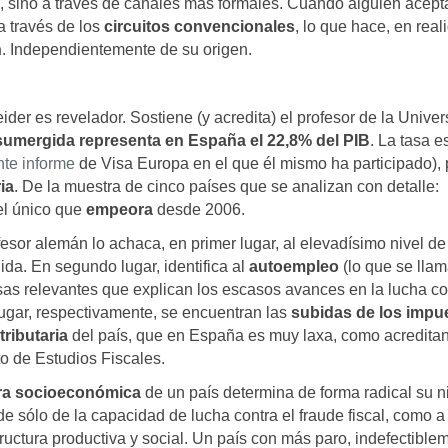
ón), sino a través de canales más formales. Cuando alguien acept
a través de los
circuitos convencionales
, lo que hace, en real
n
. Independientemente de su origen.
eider es revelador. Sostiene (y acredita) el profesor de la Unive
sumergida representa en España el 22,8% del PIB
. La tasa e
nte informe
de Visa Europa en el que él mismo ha participado), 
ia
. De la muestra de cinco países que se analizan con detalle:
 el único que
empeora
desde 2006.
esor alemán lo achaca, en primer lugar, al elevadísimo nivel de
da. En segundo lugar, identifica al
autoempleo
(lo que se llam
sas relevantes que explican los escasos avances en la lucha co
 lugar, respectivamente, se encuentran las
subidas de los impu
tributaria
del país, que en España es muy laxa, como acreditan
to de Estudios Fiscales.
ra socioeconómica
de un país determina de forma radical su n
sólo de la capacidad de lucha contra el fraude fiscal, como a
tructura productiva y social. Un país con más paro, indefectible