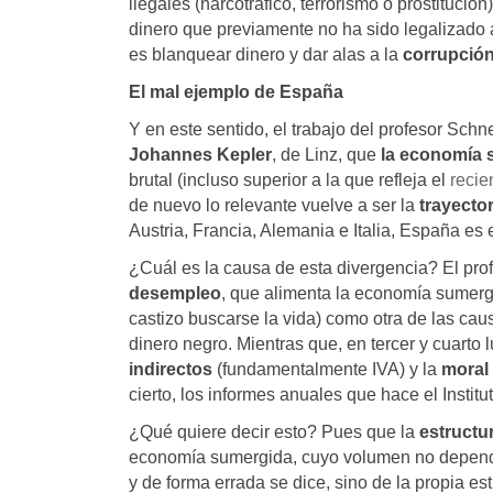
ilegales (narcotráfico, terrorismo o prostituci
dinero que previamente no ha sido legalizado 
es blanquear dinero y dar alas a la
corrupció
El mal ejemplo de España
Y en este sentido, el trabajo del profesor Schn
Johannes Kepler
, de Linz, que
la economía 
brutal (incluso superior a la que refleja el
recie
de nuevo lo relevante vuelve a ser la
trayector
Austria, Francia, Alemania e Italia, España es
¿Cuál es la causa de esta divergencia? El prof
desempleo
, que alimenta la economía sumergi
castizo buscarse la vida) como otra de las cau
dinero negro. Mientras que, en tercer y cuarto
indirectos
(fundamentalmente IVA) y la
moral 
cierto, los informes anuales que hace el Institu
¿Qué quiere decir esto? Pues que la
estructu
economía sumergida, cuyo volumen no depende 
y de forma errada se dice, sino de la propia es