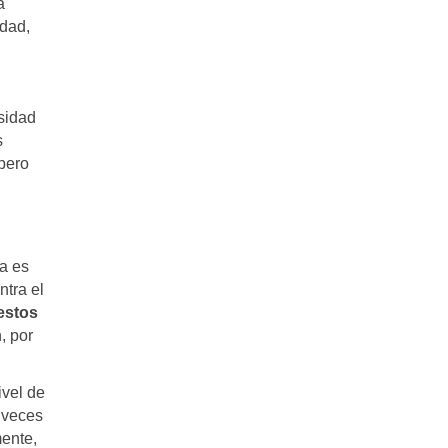
a
idad,
rsidad
s
pero
a es
ntra el
estos
, por
ivel de
 veces
mente,