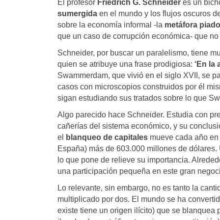
El profesor
Friedrich G. Schneider
es un bich
sumergida
en el mundo y los flujos oscuros d
sobre la economía informal -la
metáfora piad
que un caso de corrupción económica- que no 
Schneider, por buscar un paralelismo, tiene 
quien se atribuye una frase prodigiosa:
‘En la 
Swammerdam, que vivió en el siglo XVII, se pa
casos con microscopios construidos por él mi
sigan estudiando sus tratados sobre lo que
Algo parecido hace Schneider. Estudia con pre
cañerías del sistema económico, y su conclus
el
blanqueo de capitales
mueve cada año en lo
España) más de 603.000 millones de dólares. U
lo que pone de relieve su importancia. Alrede
una participación pequeña en este gran negoci
Lo relevante, sin embargo, no es tanto la cant
multiplicado por dos. El mundo se ha convert
existe tiene un origen ilícito) que se blanquea