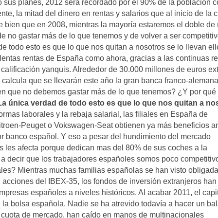
bo sus planes, 2012 será recordado por el 90% de la población 
 la mitad del dinero en rentas y salarios que al inicio de la cr
de bien que en 2008, mientras la mayoría estaremos el doble de 
 de no gastar más de lo que tenemos y de volver a ser competiti
e todo esto es que lo que nos quitan a nosotros se lo llevan ell
lentas rentas de España como ahora, gracias a las continuas r
calificación yanquis. Alrededor de 30.000 millones de euros ex
 calcula que se llevarán este año la gran banca franco-alemana
en que no debemos gastar más de lo que tenemos? ¿Y por qué
La única verdad de todo esto es que lo que nos quitan a no
rmas laborales y la rebaja salarial, las filiales en España de
Citroen-Peuget o Vokswagen-Seat obtienen ya más beneficios a
r banco español. Y eso a pesar del hundimiento del mercado
as les afecta porque dedican mas del 80% de sus coches a la
 a decir que los trabajadores españoles somos poco competitiv
iales? Mientras muchas familias españolas se han visto obligad
acciones del IBEX-35, los fondos de inversión extranjeros han
presas españoles a niveles históricos. Al acabar 2011, el capi
e la bolsa española. Nadie se ha atrevido todavía a hacer un ba
 cuota de mercado, han caído en manos de multinacionales