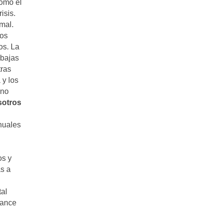
como el
isis.
mal.
vos
os. La
ebajas
tras
 y los
 no
sotros
nuales
os y
as a
tal
lance