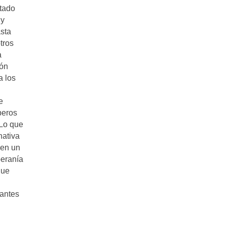
ltado
 y
asta
tros
a
ión
a los
e
beros
 Lo que
nativa
 en un
beranía
que
 antes