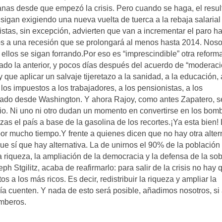
anas desde que empezó la crisis. Pero cuando se haga, el resu
sigan exigiendo una nueva vuelta de tuerca a la rebaja salarial
stas, sin excepción, advierten que van a incrementar el paro h
nos a una recesión que se prolongará al menos hasta 2014. Noso
los se sigan forrando.Por eso es “imprescindible” otra reform
ado la anterior, y pocos días después del acuerdo de “moderac
y que aplicar un salvaje tijeretazo a la sanidad, a la educación, 
os impuestos a los trabajadores, a los pensionistas, a los
cado desde Washington. Y ahora Rajoy, como antes Zapatero, s
o. Ni uno ni otro dudan un momento en convertirse en los bom
as el país a base de la gasolina de los recortes.¡Ya esta bien!
or mucho tiempo.Y frente a quienes dicen que no hay otra alter
e sí que hay alternativa. La de unirnos el 90% de la población
 la riqueza, la ampliación de la democracia y la defensa de la so
 Stgilitz, acaba de reafirmarlo: para salir de la crisis no hay 
s a los más ricos. Es decir, redistribuir la riqueza y ampliar la
ía cuenten. Y nada de esto será posible, añadimos nosotros, si
mberos.