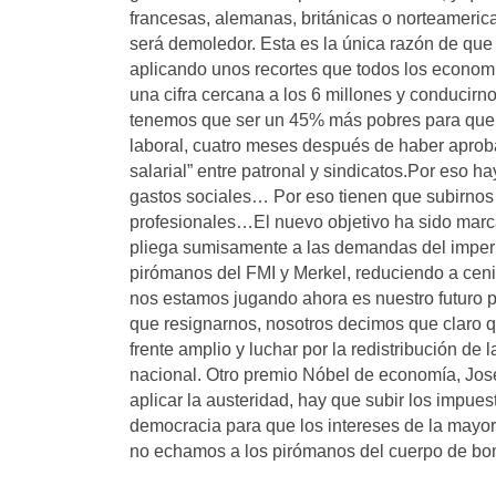
francesas, alemanas, británicas o norteameric
será demoledor. Esta es la única razón de que 
aplicando unos recortes que todos los economi
una cifra cercana a los 6 millones y conducir
tenemos que ser un 45% más pobres para que el
laboral, cuatro meses después de haber aprob
salarial” entre patronal y sindicatos.Por eso ha
gastos sociales… Por eso tienen que subirnos l
profesionales…El nuevo objetivo ha sido mar
pliega sumisamente a las demandas del imperi
pirómanos del FMI y Merkel, reduciendo a ceniz
nos estamos jugando ahora es nuestro futuro p
que resignarnos, nosotros decimos que claro qu
frente amplio y luchar por la redistribución de
nacional. Otro premio Nóbel de economía, Joseph
aplicar la austeridad, hay que subir los impuesto
democracia para que los intereses de la mayor
no echamos a los pirómanos del cuerpo de bo