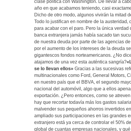
clase política con Washington. De llevar a ca
año en que acabamos teniendo, casi exactamente,
Dicho de otro modo, algunos vivirán la mitad 
Todo lo justifican en nombre de la austeridad,
para acabar con el paro. Pero la única verdad d
banca extranjera jamás había sacado tan sucu
de nuestra deuda por parte de las agencias de 
por el aumento de los intereses de la deuda se
gigantescos fondos norteamericanos. ¿No dic
atajamos de una vez esta auténtica sangría?
«
se lo llevan ellos»
Gracias a las sucesivas refo
multinacionales como Ford, General Motors, 
en nuestro país que el BBVA, el segundo mayo
nacional del automóvil, algo que a ellos apen
exportación. ¿Pero entonces, como se atreven
hay que recortar todavía más los gastos salar
malvender sus pequeños ahorros invertidos en 
ampliado sus participaciones en las grandes em
extranjero está ya cerca de controlar el 50% d
global de cuantas empresas nacionales, y qué