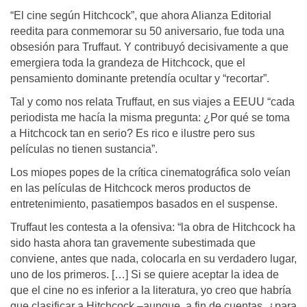
“El cine según Hitchcock”, que ahora Alianza Editorial
reedita para conmemorar su 50 aniversario, fue toda una
obsesión para Truffaut. Y contribuyó decisivamente a que
emergiera toda la grandeza de Hitchcock, que el
pensamiento dominante pretendía ocultar y “recortar”.
Tal y como nos relata Truffaut, en sus viajes a EEUU “cada
periodista me hacía la misma pregunta: ¿Por qué se toma
a Hitchcock tan en serio? Es rico e ilustre pero sus
películas no tienen sustancia”.
Los miopes popes de la crítica cinematográfica solo veían
en las películas de Hitchcock meros productos de
entretenimiento, pasatiempos basados en el suspense.
Truffaut les contesta a la ofensiva: “la obra de Hitchcock ha
sido hasta ahora tan gravemente subestimada que
conviene, antes que nada, colocarla en su verdadero lugar,
uno de los primeros. […] Si se quiere aceptar la idea de
que el cine no es inferior a la literatura, yo creo que habría
que clasificar a Hitchcock –aunque, a fin de cuentas, ¿para