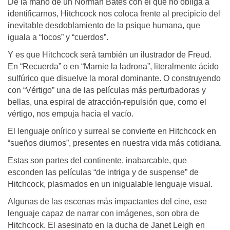
De la mano de un Norman Bates con el que no obliga a
identificarnos, Hitchcock nos coloca frente al precipicio del
inevitable desdoblamiento de la psique humana, que
iguala a “locos” y “cuerdos”.
Y es que Hitchcock será también un ilustrador de Freud.
En “Recuerda” o en “Marnie la ladrona”, literalmente ácido
sulfúrico que disuelve la moral dominante. O construyendo
con “Vértigo” una de las películas más perturbadoras y
bellas, una espiral de atracción-repulsión que, como el
vértigo, nos empuja hacia el vacío.
El lenguaje onírico y surreal se convierte en Hitchcock en
“sueños diurnos”, presentes en nuestra vida más cotidiana.
Estas son partes del continente, inabarcable, que
esconden las películas “de intriga y de suspense” de
Hitchcock, plasmados en un inigualable lenguaje visual.
Algunas de las escenas más impactantes del cine, ese
lenguaje capaz de narrar con imágenes, son obra de
Hitchcock. El asesinato en la ducha de Janet Leigh en