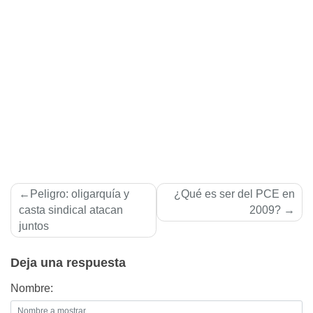
Navegación
Peligro: oligarquí­a y
¿Qué es ser del PCE en
de
casta sindical atacan
2009?
juntos
entradas
Deja una respuesta
Nombre: