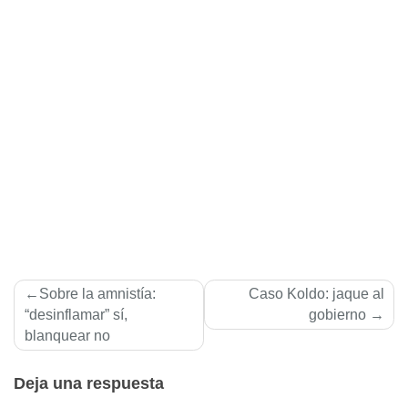
Navegación
Sobre la amnistía:
Caso Koldo: jaque al
de
“desinflamar” sí,
gobierno
blanquear no
entradas
Deja una respuesta