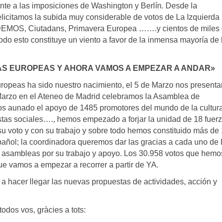
rente a las imposiciones de Washington y Berlín. Desde la
icitamos la subida muy considerable de votos de La Izquierda 
DEMOS, Ciutadans, Primavera Europea …….y cientos de miles
Todo esto constituye un viento a favor de la inmensa mayoría de 
AS EUROPEAS Y AHORA VAMOS A EMPEZAR A ANDAR»
europeas ha sido nuestro nacimiento, el 5 de Marzo nos present
 Marzo en el Ateneo de Madrid celebramos la Asamblea de
os aunado el apoyo de 1485 promotores del mundo de la cultura
vistas sociales…., hemos empezado a forjar la unidad de 18 fuer
su voto y con su trabajo y sobre todo hemos constituido más de
spañol; la coordinadora queremos dar las gracias a cada uno de 
 asambleas por su trabajo y apoyo. Los 30.958 votos que hemo
ue vamos a empezar a recorrer a partir de YA.
 hacer llegar las nuevas propuestas de actividades, acción y
todos vos, gràcies a tots: