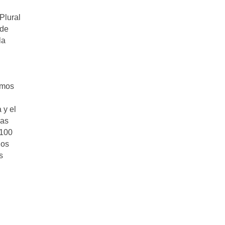
Plural
 de
la
amos
 y el
zas
 100
los
s