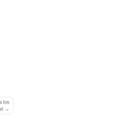
a los
el