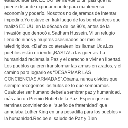
estadounidense. EE.UU. se ha vuelto un país que no
puede dejar de exportar muerte para mantener su
economía y poderío. Nosotros no dejaremos de intentar
impedirlo.Yo estuve en Irak luego de los bombardeos que
realizó EE.UU. en la década de los 90’s, antes de la
invasión que derrocó a Sadham Hussein. Ví un refugio
lleno de niños y mujeres asesinados por misiles
teledirigidos. «Daños colaterales» los llaman Uds.Los
pueblos están diciendo ¡BASTA! a las guerras. La
humanidad reclama la Paz y el derecho a vivir en libertad.
Los pueblos quieren transformar las armas en arados, y el
camino para lograrlo es “DESARMAR LAS
CONCIENCIAS ARMADAS”.Obama, nunca olvides que
siempre recogemos los frutos de lo que sembramos.
Cualquier ser humano debería sembrar paz y humanidad,
más aún un Premio Nobel de la Paz. Espero que no
termines convirtiendo el “sueño de fraternidad” que
anhelaba Luther King en una pesadilla para los pueblos y
la humanidad.Recibe el saludo de Paz y Bien