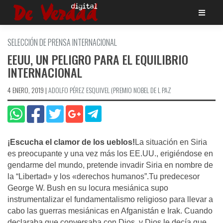
Saltar
al
contenido
SELECCIÓN DE PRENSA INTERNACIONAL
EEUU, UN PELIGRO PARA EL EQUILIBRIO
INTERNACIONAL
4 ENERO, 2019
|
ADOLFO PÉREZ ESQUIVEL (PREMIO NOBEL DE L PAZ
¡Escucha el clamor de los ueblos!
La situación en Siria
es preocupante y una vez más los EE.UU., erigiéndose en
gendarme del mundo, pretende invadir Siria en nombre de
la “Libertad» y los «derechos humanos”.Tu predecesor
George W. Bush en su locura mesiánica supo
instrumentalizar el fundamentalismo religioso para llevar a
cabo las guerras mesiánicas en Afganistán e Irak. Cuando
declaraba que conversaba con Dios, y Dios le decía que