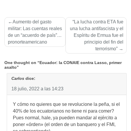
Navegación
Aumento del gasto
“La lucha contra ETA fue
de
militar: Las cuentas reales
una lucha antifascista y el
de un “acuerdo de país”…
Espíritu de Ermua fue el
entradas
pronorteamericano
principio del fin del
terrorismo”
One thought on “Ecuador: la CONAIE contra Lasso, primer
asalto”
Carlos
dice:
18 julio, 2022 a las 14:23
Y cómo no quieres que se revolucione la peña, si el
40% de los ecuatorianos no tiene ni para comer?
Pues normal, hale, ya pueden mandar al ejército a
poner «órden» (el orden de un banquero y el FMI,