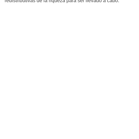
redistributivas de la riqueza para ser llevado a cabo.