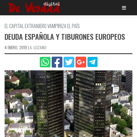
Saltar
al
contenido
EL CAPITAL EXTRANJERO VAMPIRIZA EL PAÍ­S
DEUDA ESPAÑOLA Y TIBURONES EUROPEOS
4 ENERO, 2019
|
A. LOZANO