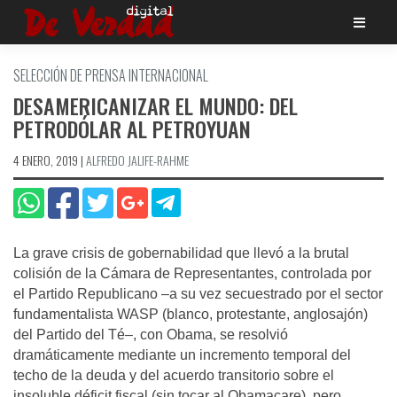
Saltar
al
contenido
SELECCIÓN DE PRENSA INTERNACIONAL
DESAMERICANIZAR EL MUNDO: DEL
PETRODÓLAR AL PETROYUAN
4 ENERO, 2019
|
ALFREDO JALIFE-RAHME
La grave crisis de gobernabilidad que llevó a la brutal
colisión de la Cámara de Representantes, controlada por
el Partido Republicano –a su vez secuestrado por el sector
fundamentalista WASP (blanco, protestante, anglosajón)
del Partido del Té–, con Obama, se resolvió
dramáticamente mediante un incremento temporal del
techo de la deuda y del acuerdo transitorio sobre el
insoluble déficit fiscal (sin tocar al Obamacare), pero