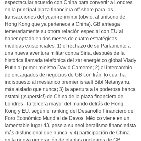
espectacular acuerdo con Chi­na para convertir a Londres
en la principal plaza financiera off-shore para las
transacciones del yuan-renminbi (obvio: al unísono de
Hong Kong que ya pertenece a China). GB arriesga
temerariamente su otrora relación especial con EU al
haber optado en dos meses de cuatro estratégicas
medidas existenciales: 1) el rechazo de su Parlamento a
una nueva aventura militar contra Siria, después de la
histórica llamada telefónica del zar energético global Vlady
Putin al primer ministro David Cameron; 2) el intercambio
de encargados de negocios de GB con Irán, lo cual ha
indispuesto al mesiánico premier israelí Bibí Netanyahu,
más aislado que nunca; 3) la apertura a la poderosa banca
estatal (¡supersic!) de China de la plaza financiera de
Londres –la tercera mayor del mundo detrás de Hong
Kong y EU, según el ranking del Desarrollo Financiero del
Foro Económico Mundial de Davos; México viene en un
lamentable lugar 43, pese a su neoliberalismo financierista
más disfuncional que nunca, y 4) participación de China
en la nueva generación de plantas nucleares de GB