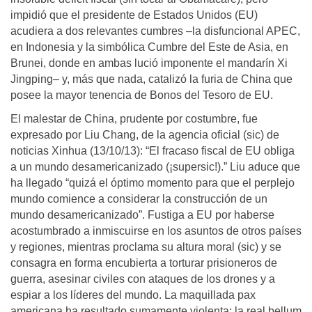
impidió que el presidente de Estados Unidos (EU)
acudiera a dos relevantes cumbres –la disfuncional APEC,
en Indonesia y la simbólica Cumbre del Este de Asia, en
Brunei, donde en ambas lució imponente el mandarín Xi
Jingping– y, más que nada, catalizó la furia de China que
posee la mayor tenencia de Bonos del Tesoro de EU.
El malestar de China, prudente por costumbre, fue
expresado por Liu Chang, de la agencia oficial (sic) de
noticias Xinhua (13/10/13): “El fracaso fiscal de EU obliga
a un mundo desamericanizado (¡supersic!).” Liu aduce que
ha llegado “quizá el óptimo momento para que el perplejo
mundo comience a considerar la construcción de un
mundo desamericanizado”. Fustiga a EU por haberse
acostumbrado a inmiscuirse en los asuntos de otros países
y regiones, mientras proclama su altura moral (sic) y se
consagra en forma encubierta a torturar prisioneros de
guerra, asesinar civiles con ataques de los drones y a
espiar a los líderes del mundo. La maquillada pax
americana ha resultado sumamente violenta: la real bellum