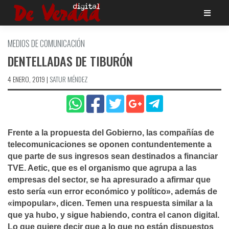
Saltar
al
contenido
MEDIOS DE COMUNICACIÓN
DENTELLADAS DE TIBURÓN
4 ENERO, 2019
|
SATUR MÉNDEZ
Frente a la propuesta del Gobierno, las compañí­as de
telecomunicaciones se oponen contundentemente a
que parte de sus ingresos sean destinados a financiar
TVE. Aetic, que es el organismo que agrupa a las
empresas del sector, se ha apresurado a afirmar que
esto serí­a «un error económico y polí­tico», además de
«impopular», dicen. Temen una respuesta similar a la
que ya hubo, y sigue habiendo, contra el canon digital.
Lo que quiere decir que a lo que no están dispuestos