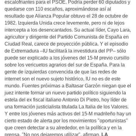
escalofriantes para el PSOE. Podría perder 60 diputados y
quedarse con 110 escaños, aproximándose así al
resultado que Alianza Popular obtuvo el 28 de octubre de
1982. Izquierda Unida crece levemente, pero ni de lejos
intercepta a los desencantados. Su actual líder, Cayo Lara,
agricultor y dirigente del Partido Comunista de España en
Ciudad Real, carece de proyección pública. Y el episodio
de Extremadura –IU facilitará la investidura del PP– sólo
puede ser explicado a los jóvenes del 15-M previo cursillo
sobre los vericuetos agrarios del sur de España. Para la
gente de izquierdas convencida de que las redes de
internet son el nuevo sujeto histórico, IU no es de este
mundo. Fuentes próximas a Baltasar Garzón niegan que el
juez intente formar un nuevo partido político siguiendo la
estela del ex fiscal italiano Antonio Di Pietro, hoy líder de
una formación justicialista titulada La Italia de los Valores.
Y entre los jóvenes más activos del 15-M madrileño hay un
cierto estado de alerta por los movimientos "oportunistas"
que creen detectar a su alrededor, en la política y en la
prensa. "No nos dejaremos utilizar", afirman.
LA