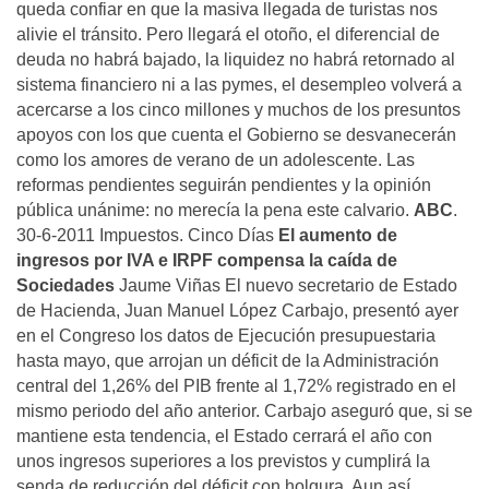
queda confiar en que la masiva llegada de turistas nos
alivie el tránsito. Pero llegará el otoño, el diferencial de
deuda no habrá bajado, la liquidez no habrá retornado al
sistema financiero ni a las pymes, el desempleo volverá a
acercarse a los cinco millones y muchos de los presuntos
apoyos con los que cuenta el Gobierno se desvanecerán
como los amores de verano de un adolescente. Las
reformas pendientes seguirán pendientes y la opinión
pública unánime: no merecía la pena este calvario.
ABC
.
30-6-2011 Impuestos. Cinco Días
El aumento de
ingresos por IVA e IRPF compensa la caída de
Sociedades
Jaume Viñas El nuevo secretario de Estado
de Hacienda, Juan Manuel López Carbajo, presentó ayer
en el Congreso los datos de Ejecución presupuestaria
hasta mayo, que arrojan un déficit de la Administración
central del 1,26% del PIB frente al 1,72% registrado en el
mismo periodo del año anterior. Carbajo aseguró que, si se
mantiene esta tendencia, el Estado cerrará el año con
unos ingresos superiores a los previstos y cumplirá la
senda de reducción del déficit con holgura. Aun así,