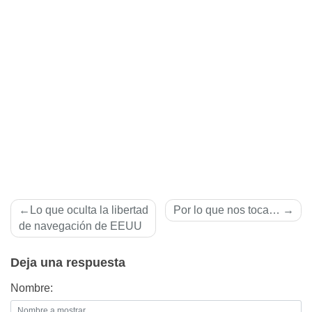
Navegación
Lo que oculta la libertad
Por lo que nos toca…
de
de navegación de EEUU
entradas
Deja una respuesta
Nombre: