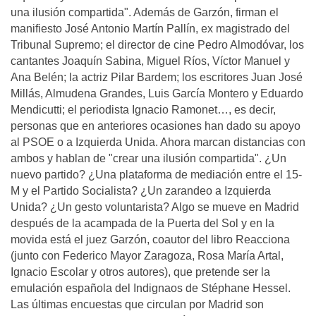
una ilusión compartida". Además de Garzón, firman el
manifiesto José Antonio Martín Pallín, ex magistrado del
Tribunal Supremo; el director de cine Pedro Almodóvar, los
cantantes Joaquín Sabina, Miguel Ríos, Víctor Manuel y
Ana Belén; la actriz Pilar Bardem; los escritores Juan José
Millás, Almudena Grandes, Luis García Montero y Eduardo
Mendicutti; el periodista Ignacio Ramonet…, es decir,
personas que en anteriores ocasiones han dado su apoyo
al PSOE o a Izquierda Unida. Ahora marcan distancias con
ambos y hablan de "crear una ilusión compartida". ¿Un
nuevo partido? ¿Una plataforma de mediación entre el 15-
M y el Partido Socialista? ¿Un zarandeo a Izquierda
Unida? ¿Un gesto voluntarista? Algo se mueve en Madrid
después de la acampada de la Puerta del Sol y en la
movida está el juez Garzón, coautor del libro Reacciona
(junto con Federico Mayor Zaragoza, Rosa María Artal,
Ignacio Escolar y otros autores), que pretende ser la
emulación española del Indignaos de Stéphane Hessel.
Las últimas encuestas que circulan por Madrid son