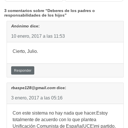
entradas
3 comentarios sobre “Deberes de los padres o
responsabilidades de los hijos”
Anónimo
dice:
10 enero, 2017 a las 11:53
Cierto, Julio.
Responder
rbaspe128@gmail.com
dice:
3 enero, 2017 a las 05:16
Con este sistema no hay nada que hacer.Estoy
totalmente de acuerdo con lo que plantea
Unificación Comunista de España(UCE)mi partido.