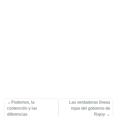
Navegación
Podemos, la
Las verdaderas lí­neas
de
contención y las
rojas del gobierno de
diferencias
Rajoy