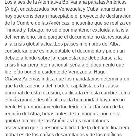
Los aí­ses de la Alternativa Bolivariana para las Américas
(Alba), encabezados por Venezuela y Cuba, anunciaron
hoy que consideran inaceptable el proyecto de declaración
de la Cumbre de las Américas, encuentro que se realiza en
Trinidad y Tobago, no sólo por mantener excluida a la isla
del hemisferio, sino porque el documento no da respuesta
a la crisis global actual.Los paí­ses miembros del Alba
consideran que es inaceptable el documento y piden un
debate a fondo sobre la respuesta que debe darse a la
crisis financiera internacional, señala el documento que
fue leí­do por el presidente de Venezuela, Hugo
Chávez.Además indica que los mandatarios determinaron
que la decadencia del modelo capitalista es la causa
principal de esta recesión, calificada en esta cumbre como
el más grande desafí­o al cual la humanidad haya hecho
frente.El pronunciamiento fue leí­do en la clausura de la
reunión del Alba, horas antes de la inauguración de la
quinta Cumbre de las Américas.Los mandatarios
aseveraron que la responsabilidad de la debacle finaciera
global es de los paí­ses desarrollados y de las polí­ticas