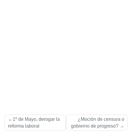
Navegación
1º de Mayo, derogar la
¿Moción de censura o
de
reforma laboral
gobierno de progreso?