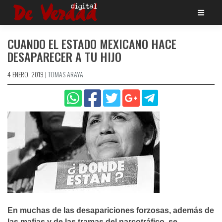
Saltar
al
contenido
CUANDO EL ESTADO MEXICANO HACE
DESAPARECER A TU HIJO
4 ENERO, 2019
|
TOMAS ARAYA
En muchas de las desapariciones forzosas, además de
las mafias y de las tramas del narcotráfico, se