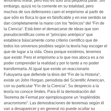
fenómeno lineal, pero eso es sólo una pequeña parte. Sin
embargo, quizá no la corriente en su totalidad, pero
muchos de sus defensores caen el empirismo al partir de
que sólo es física lo que es falsificable y en ese sentido se
dan completamente la mano con los “teóricos“ del “Fin de
la Ciencia“. Está bien el demarcarse de ideas que son
pseudocientíficas como el “principio antrópico“ que
establece básicamente como criterio científico que de
todos los universos posibles según la teoría hay escoger el
que de lugar a la vida. Osea porque existimos, tenemos
que existir. Pero el empirismo a lo que nos aboca es a no
poder comprender la realidad y por lo tanto a no poder
transformarla. Al igual que existe un reaccionario
Fukuyama que defiende la tésis del “Fin de la Historia“,
existe un John Horgan, periodista del Scientific American,
con su particular “Fin de la Ciencia“. Su desprecio a la
teoría no conoce límites. Para él la demostración del
Teorema de Fermat por ejemplosupone un “espléndido
anacronismo“. Las demostraciones de teoremas según él
van a desaparecer y en general no puede ocultar su