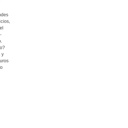
e
andes
cios,
el
-
.
ro?
 y
euros
lo