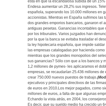
está en que la escandalosa subida de un 15% e
Endesa aumentar un 28,2% sus ingresos. Telef
española, superando los 10.000 millones en ga
accionistas. Mientras en España sufrimos las t
dos grandes emporios bancarios, ganaron el a
antiguas pesetas. Ganancias incontables que 
por los tribunales. Varios juzgados han denunci
por la que la banca se evitaba trasladar el de
la ley hipotecaria española, que impide salda
las empresas catalogadas por hacienda como “
mientras que los grandes monopolios del selec
sus ganancias? Sólo con que a los bancos y mo
1,2 millones de pymes- les aplicaramos el dob
empresas, se recaudarían 25.436 millones de 
crear 750.000 nuevos puestos de trabajo.
¡Mode
ejecutivos y principales directivos de las firma
de euros en 2010.Los mejor pagados, como sie
millones de euros, a falta de que algunas empr
Echando la vista atrás, en 2004, los consejero
Es decir, que su sueldo medio ha crecido un 