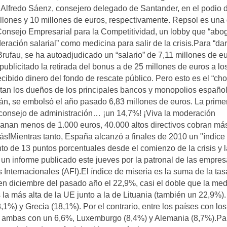
 Alfredo Sáenz, consejero delegado de Santander, en el podio 
lones y 10 millones de euros, respectivamente. Repsol es una 
nsejo Empresarial para la Compe­titividad, un lobby que “abo
eración salarial” como medicina para salir de la crisis.Para “dar
 Brufau, se ha autoadjudicado un “salario” de 7,11 millones de e
blicitado la retirada del bonus a de 25 millones de euros a lo
cibido dinero del fondo de rescate público. Pero esto es el “ch
rutan los dueños de los principales bancos y monopolios españo
án, se embolsó el año pasado 6,83 millones de euros. La prime
 consejo de administración… ¡un 14,7%! ¡Viva la moderación
 ganan menos de 1.000 euros, 40.000 altos directivos cobran má
s!Mientras tanto, España alcanzó a finales de 2010 un "índice
o de 13 puntos porcentuales desde el comienzo de la crisis y la
n informe publicado este jueves por la patronal de las empre
s Internacionales (AFI).El índice de miseria es la suma de la ta
 en diciembre del pasado año el 22,9%, casi el doble que la med
 la más alta de la UE junto a la de Lituania (también un 22,9%).
,1%) y Grecia (18,1%). Por el contrario, entre los países con los
a, ambas con un 6,6%, Luxemburgo (8,4%) y Alemania (8,7%).Pa