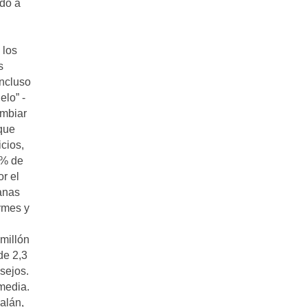
ido a
 los
s
incluso
elo” -
ambiar
 que
cios,
1% de
r el
anas
ymes y
 millón
de 2,3
sejos.
 media.
alán,