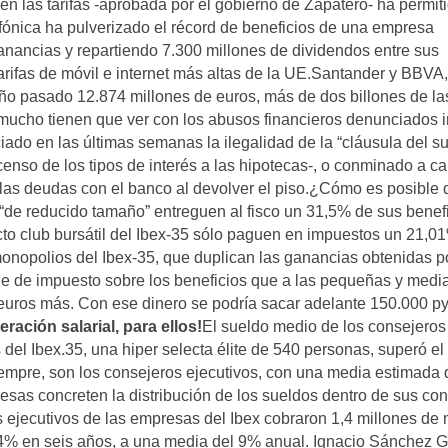
n las tarifas -aprobada por el gobierno de Zapatero- ha permit
ónica ha pulverizado el récord de beneficios de una empresa
nancias y repartiendo 7.300 millones de dividendos entre sus
arifas de móvil e internet más altas de la UE.Santander y BBVA,
ño pasado 12.874 millones de euros, más de dos billones de la
mucho tienen que ver con los abusos financieros denunciados 
ado en las últimas semanas la ilegalidad de la “cláusula del su
scenso de los tipos de interés a las hipotecas-, o conminado a c
r las deudas con el banco al devolver el piso.¿Cómo es posible
de reducido tamaño” entreguen al fisco un 31,5% de sus benefi
to club bursátil del Ibex-35 sólo paguen en impuestos un 21,0
nopolios del Ibex-35, que duplican las ganancias obtenidas po
le de impuesto sobre los beneficios que a las pequeñas y medi
euros más. Con ese dinero se podría sacar adelante 150.000 p
ración salarial, para ellos!
El sueldo medio de los consejeros
s del Ibex.35, una hiper selecta élite de 540 personas, superó el
mpre, son los consejeros ejecutivos, con una media estimada 
esas concreten la distribución de los sueldos dentro de sus con
s ejecutivos de las empresas del Ibex cobraron 1,4 millones de
64% en seis años, a una media del 9% anual. Ignacio Sánchez G