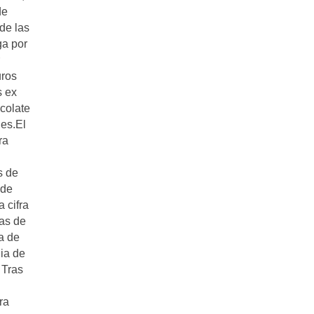
de
de las
ga por
uros
s ex
ocolate
les.El
ra
s de
 de
 cifra
sas de
sa de
ia de
 Tras
ra