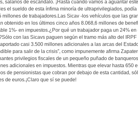
cos, salarios de escándalo. ¡Hasta cuándo vamos a aguantar est
es el sueldo de esta ínfima minoría de ultraprivilegiados, podía
5 millones de trabajadores.Las Sicav -los vehículos que las gr
an obtenido en los últimos cinco años 8.068,6 millones de benefi
able 1%- en impuestos.¿Por qué un trabajador paga un 24% en 
Sólo con las Sicavs paguen según el tramo más alto del IRPF 
aportado casi 3.500 millones adicionales a las arcas del Estado
dible para salir de la crisis”, como impunemente afirma Zapate
antes privilegios fiscales de un pequeño puñado de banqueros
nes adicionales en impuestos. Mientras que elevar hasta 650 
os de pensionistas que cobran por debajo de esta cantidad, só
es de euros.¡Claro que sí se puede!