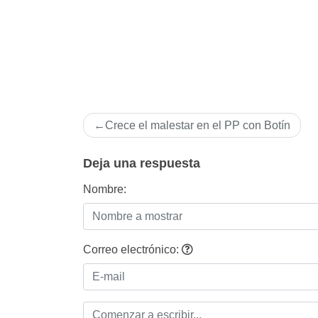
Navegación
Crece el malestar en el PP con Botí­n
de
entradas
Deja una respuesta
Nombre:
Correo electrónico: