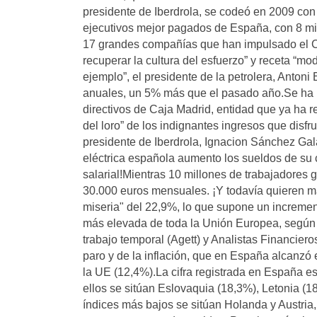
presidente de Iberdrola, se codeó en 2009 con
ejecutivos mejor pagados de España, con 8 mil
17 grandes compañías que han impulsado el Co
recuperar la cultura del esfuerzo” y receta “mod
ejemplo”, el presidente de la petrolera, Antoni
anuales, un 5% más que el pasado año.Se ha pu
directivos de Caja Madrid, entidad que ya ha re
del loro” de los indignantes ingresos que disf
presidente de Iberdrola, Ignacion Sánchez Gal
eléctrica española aumento los sueldos de su
salarial!Mientras 10 millones de trabajadores
30.000 euros mensuales. ¡Y todavía quieren má
miseria" del 22,9%, lo que supone un increment
más elevada de toda la Unión Europea, según u
trabajo temporal (Agett) y Analistas Financiero
paro y de la inflación, que en España alcanzó
la UE (12,4%).La cifra registrada en España es
ellos se sitúan Eslovaquia (18,3%), Letonia (18
índices más bajos se sitúan Holanda y Austri