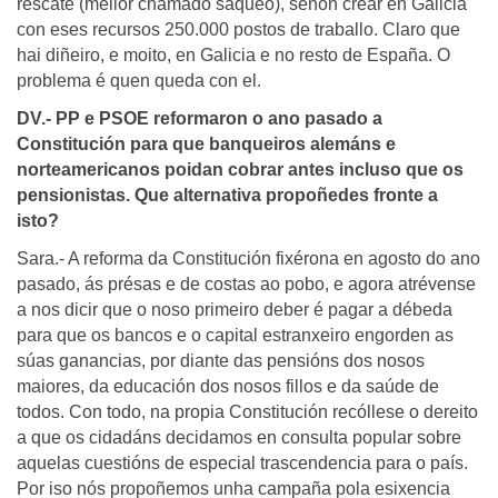
rescate (mellor chamado saqueo), senón crear en Galicia
con eses recursos 250.000 postos de traballo. Claro que
hai diñeiro, e moito, en Galicia e no resto de España. O
problema é quen queda con el.
DV.- PP e PSOE reformaron o ano pasado a
Constitución para que banqueiros alemáns e
norteamericanos poidan cobrar antes incluso que os
pensionistas. Que alternativa propoñedes fronte a
isto?
Sara.- A reforma da Constitución fixérona en agosto do ano
pasado, ás présas e de costas ao pobo, e agora atrévense
a nos dicir que o noso primeiro deber é pagar a débeda
para que os bancos e o capital estranxeiro engorden as
súas ganancias, por diante das pensións dos nosos
maiores, da educación dos nosos fillos e da saúde de
todos. Con todo, na propia Constitución recóllese o dereito
a que os cidadáns decidamos en consulta popular sobre
aquelas cuestións de especial trascendencia para o país.
Por iso nós propoñemos unha campaña pola esixencia