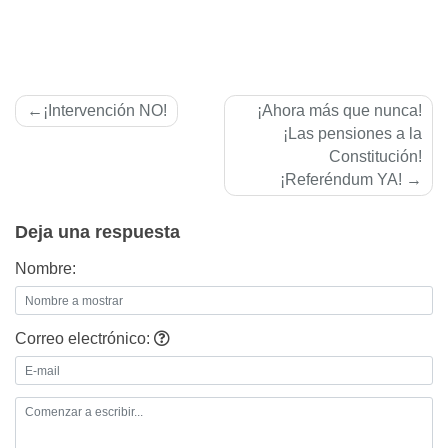
Navegación
¡Intervención NO!
¡Ahora más que nunca!
de
¡Las pensiones a la
Constitución!
entradas
¡Referéndum YA!
Deja una respuesta
Nombre:
Correo electrónico: