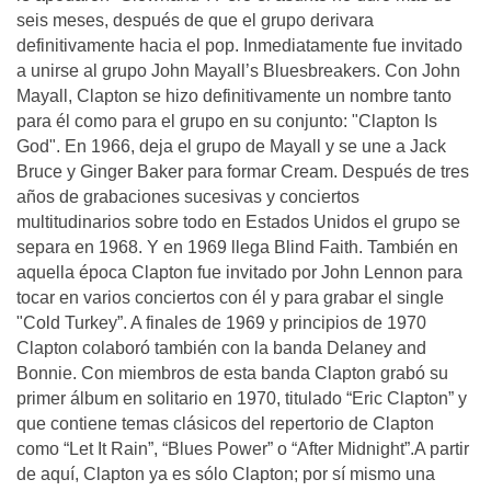
seis meses, después de que el grupo derivara
definitivamente hacia el pop. Inmediatamente fue invitado
a unirse al grupo John Mayall’s Bluesbreakers. Con John
Mayall, Clapton se hizo definitivamente un nombre tanto
para él como para el grupo en su conjunto: "Clapton Is
God". En 1966, deja el grupo de Mayall y se une a Jack
Bruce y Ginger Baker para formar Cream. Después de tres
años de grabaciones sucesivas y conciertos
multitudinarios sobre todo en Estados Unidos el grupo se
separa en 1968. Y en 1969 llega Blind Faith. También en
aquella época Clapton fue invitado por John Lennon para
tocar en varios conciertos con él y para grabar el single
"Cold Turkey”. A finales de 1969 y principios de 1970
Clapton colaboró también con la banda Delaney and
Bonnie. Con miembros de esta banda Clapton grabó su
primer álbum en solitario en 1970, titulado “Eric Clapton” y
que contiene temas clásicos del repertorio de Clapton
como “Let It Rain”, “Blues Power” o “After Midnight”.A partir
de aquí, Clapton ya es sólo Clapton; por sí mismo una