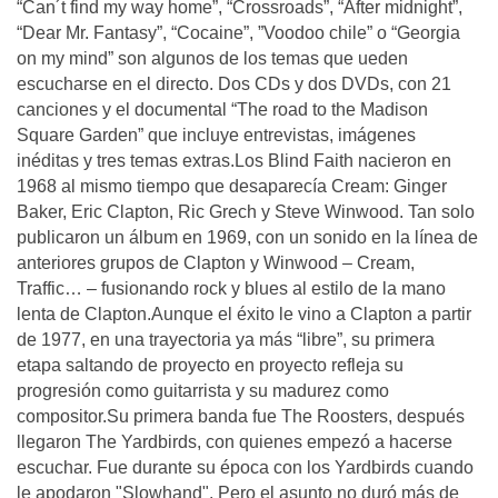
“Can´t find my way home”, “Crossroads”, “After midnight”,
“Dear Mr. Fantasy”, “Cocaine”, ”Voodoo chile” o “Georgia
on my mind” son algunos de los temas que ueden
escucharse en el directo. Dos CDs y dos DVDs, con 21
canciones y el documental “The road to the Madison
Square Garden” que incluye entrevistas, imágenes
inéditas y tres temas extras.Los Blind Faith nacieron en
1968 al mismo tiempo que desaparecía Cream: Ginger
Baker, Eric Clapton, Ric Grech y Steve Winwood. Tan solo
publicaron un álbum en 1969, con un sonido en la línea de
anteriores grupos de Clapton y Winwood – Cream,
Traffic… – fusionando rock y blues al estilo de la mano
lenta de Clapton.Aunque el éxito le vino a Clapton a partir
de 1977, en una trayectoria ya más “libre”, su primera
etapa saltando de proyecto en proyecto refleja su
progresión como guitarrista y su madurez como
compositor.Su primera banda fue The Roosters, después
llegaron The Yardbirds, con quienes empezó a hacerse
escuchar. Fue durante su época con los Yardbirds cuando
le apodaron "Slowhand". Pero el asunto no duró más de